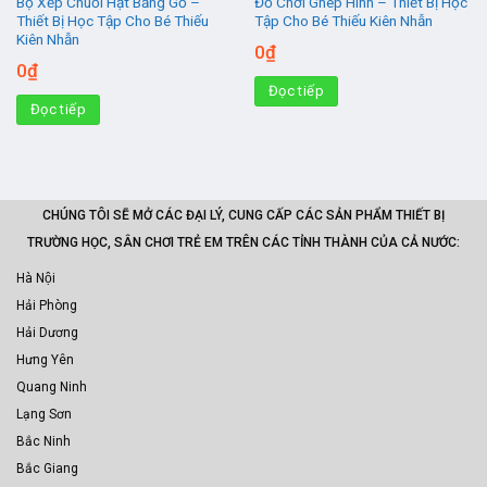
Bộ Xếp Chuỗi Hạt Bằng Gỗ –
Đồ Chơi Ghép Hình – Thiết Bị Học
Thiết Bị Học Tập Cho Bé Thiếu
Tập Cho Bé Thiếu Kiên Nhẫn
Kiên Nhẫn
0
₫
0
₫
Đọc tiếp
Đọc tiếp
CHÚNG TÔI SẼ MỞ CÁC ĐẠI LÝ, CUNG CẤP CÁC SẢN PHẨM THIẾT BỊ
TRƯỜNG HỌC, SÂN CHƠI TRẺ EM TRÊN CÁC TỈNH THÀNH CỦA CẢ NƯỚC:
Hà Nội
Hải Phòng
Hải Dương
Hưng Yên
Quang Ninh
Lạng Sơn
Bắc Ninh
Bắc Giang