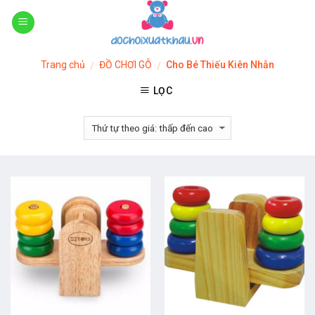
Skip
to
content
Trang chủ
ĐỒ CHƠI GỖ
Cho Bé Thiếu Kiên Nhẫn
/
/
LỌC