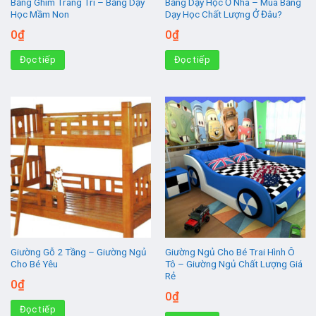
Bảng Ghim Trang Trí – Bảng Dạy
Bảng Dạy Học Ở Nhà – Mua Bảng
Học Mầm Non
Dạy Học Chất Lượng Ở Đâu?
0
₫
0
₫
Đọc tiếp
Đọc tiếp
Giường Gỗ 2 Tầng – Giường Ngủ
Giường Ngủ Cho Bé Trai Hình Ô
Cho Bé Yêu
Tô – Giường Ngủ Chất Lượng Giá
Rẻ
0
₫
0
₫
Đọc tiếp