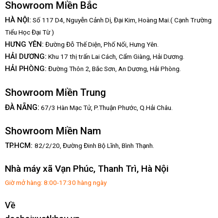
Showroom Miền Bắc
HÀ NỘI:
Số 117 D4, Nguyễn Cảnh Dị, Đại Kim, Hoàng Mai.( Cạnh Trường
Tiểu Học Đại Từ )
HƯNG YÊN:
Đường Đỗ Thế Diện, Phố Nối, Hưng Yên.
HẢI DƯƠNG:
Khu 17 thị trấn Lai Cách, Cẩm Giàng, Hải Dương.
HẢI PHÒNG:
Đường Thôn 2, Bắc Sơn, An Dương, Hải Phòng.
Showroom Miền Trung
:
ĐÀ NẴNG
67/3 Hàn Mạc Tử, P.Thuận Phước, Q.Hải Châu.
Showroom Miền Nam
TP.HCM:
82/2/20, Đường Đinh Bộ Lĩnh,
Bình Thạnh.
Nhà máy xã Vạn Phúc, Thanh Trì, Hà Nội
Giờ mở hàng: 8:00-17:30 hàng ngày
Về