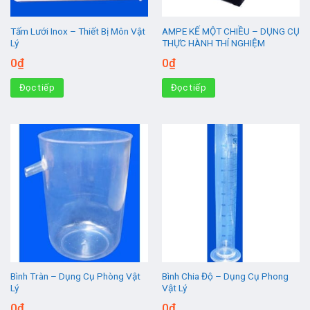
Tấm Lưới Inox – Thiết Bị Môn Vật
AMPE KẾ MỘT CHIỀU – DỤNG CỤ
Lý
THỰC HÀNH THÍ NGHIỆM
0
₫
0
₫
Đọc tiếp
Đọc tiếp
Bình Tràn – Dụng Cụ Phòng Vật
Bình Chia Độ – Dụng Cụ Phong
Lý
Vật Lý
0
₫
0
₫