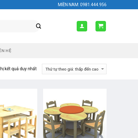
MIỀN NAM: 0981.444.956
ÊN HỆ
thị kết quả duy nhất