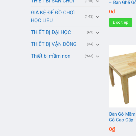
THIẾT BỊ SÂN CHƠI
(145)
– Bàn Ghế G
0
₫
GIÁ KỆ ĐỂ ĐỒ CHƠI
(143)
HỌC LIỆU
Đọc tiếp
THIẾT BỊ ĐẠI HỌC
(69)
THIẾT BỊ VẬN ĐỘNG
(34)
Thiết bị mầm non
(933)
Bàn Gỗ Mầm 
Gỗ Cao Cấp
0
₫