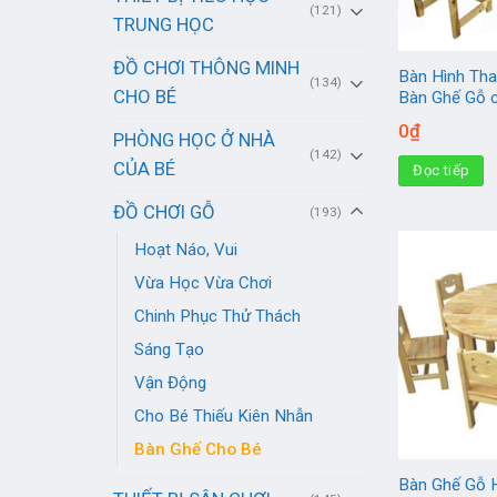
(121)
TRUNG HỌC
ĐỒ CHƠI THÔNG MINH
Bàn Hình Th
(134)
CHO BÉ
Bàn Ghế Gỗ 
0
₫
PHÒNG HỌC Ở NHÀ
(142)
CỦA BÉ
Đọc tiếp
ĐỒ CHƠI GỖ
(193)
Hoạt Náo, Vui
Vừa Học Vừa Chơi
Chinh Phục Thử Thách
Sáng Tạo
Vận Động
Cho Bé Thiếu Kiên Nhẫn
Bàn Ghế Cho Bé
Bàn Ghế Gỗ 