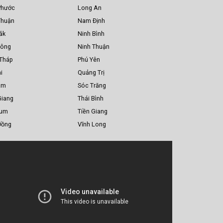
Phước
Long An
Thuận
Nam Định
ắk
Ninh Bình
Nông
Ninh Thuận
Tháp
Phú Yên
i
Quảng Trị
am
Sóc Trăng
Giang
Thái Bình
Tum
Tiền Giang
Đồng
Vĩnh Long