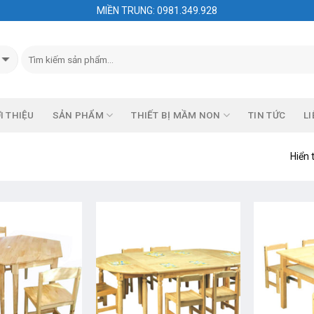
MIỀN TRUNG: 0981.349.928
I THIỆU
SẢN PHẨM
THIẾT BỊ MẦM NON
TIN TỨC
LI
Hiển 