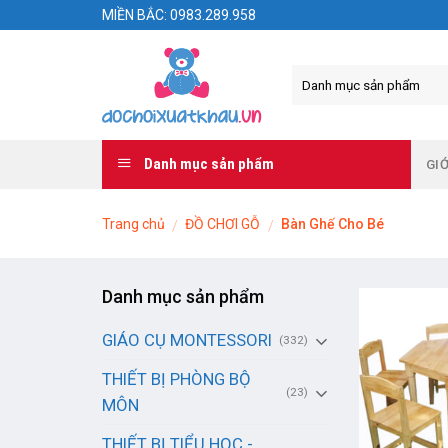
Skip
MIỀN BẮC: 0983.289.958
to
content
Danh mục sản phẩm
GIỚ
Trang chủ
ĐỒ CHƠI GỖ
Bàn Ghế Cho Bé
/
/
Danh mục sản phẩm
GIÁO CỤ MONTESSORI
(332)
THIẾT BỊ PHÒNG BỘ
(23)
MÔN
THIẾT BỊ TIỂU HỌC -