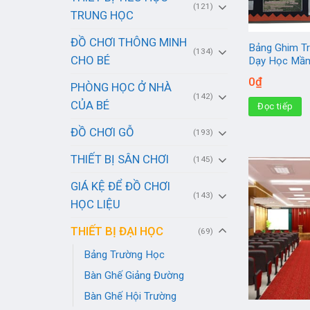
(121)
TRUNG HỌC
ĐỒ CHƠI THÔNG MINH
Bảng Ghim Tr
(134)
CHO BÉ
Dạy Học Mầ
0
₫
PHÒNG HỌC Ở NHÀ
(142)
CỦA BÉ
Đọc tiếp
ĐỒ CHƠI GỖ
(193)
THIẾT BỊ SÂN CHƠI
(145)
GIÁ KỆ ĐỂ ĐỒ CHƠI
(143)
HỌC LIỆU
THIẾT BỊ ĐẠI HỌC
(69)
Bảng Trường Học
Bàn Ghế Giảng Đường
Bàn Ghế Hội Trường