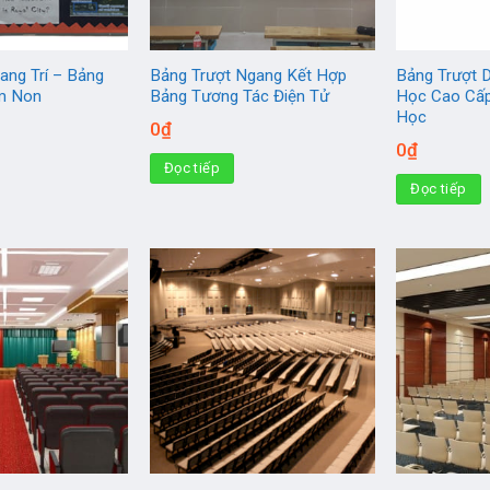
ang Trí – Bảng
Bảng Trượt Ngang Kết Hợp
Bảng Trượt 
m Non
Bảng Tương Tác Điện Tử
Học Cao Cấp
Học
0
₫
0
₫
Đọc tiếp
Đọc tiếp