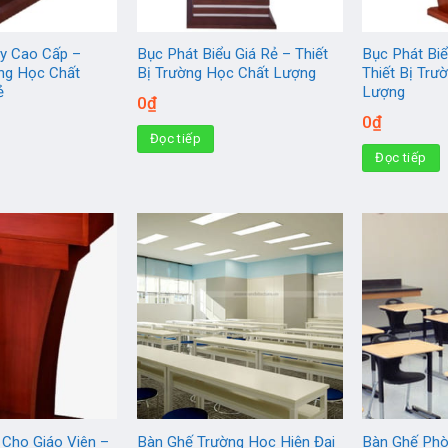
y Cao Cấp –
Bục Phát Biểu Giá Rẻ – Thiết
Bục Phát Bi
ờng Học Chất
Bị Trường Học Chất Lượng
Thiết Bị Trư
ẻ
Lượng
0
₫
0
₫
Đọc tiếp
Đọc tiếp
Cho Giáo Viên –
Bàn Ghế Trường Học Hiện Đại
Bàn Ghế Phò