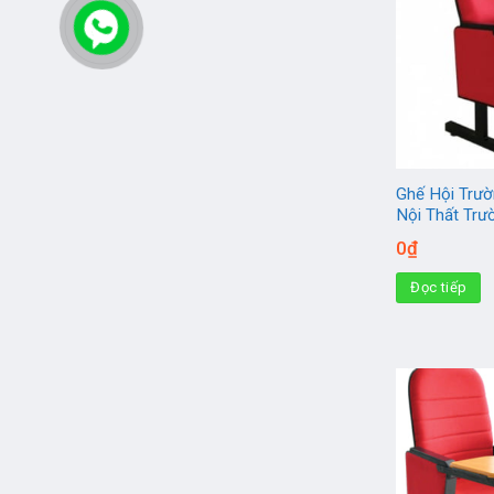
Ghế Hội Trườ
Nội Thất Tr
0
₫
Đọc tiếp