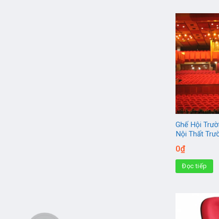
Ghế Hội Trườ
Nội Thất Tr
0
₫
Đọc tiếp