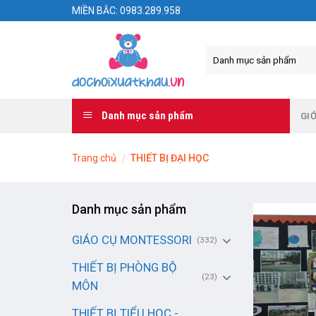
Skip
MIỀN BẮC: 0983.289.958
to
content
Danh mục sản phẩm
GIỚ
Trang chủ
THIẾT BỊ ĐẠI HỌC
/
Danh mục sản phẩm
GIÁO CỤ MONTESSORI
(332)
THIẾT BỊ PHÒNG BỘ
(23)
MÔN
THIẾT BỊ TIỂU HỌC -