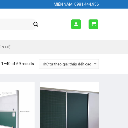
MIỀN NAM: 0981.444.956
ÊN HỆ
1–40 of 69 results