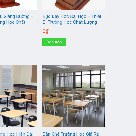
ểu Giảng Đường –
Bục Dạy Học Đại Học – Thiết
ờng Học Chất
Bị Trường Học Chất Lượng
0
₫
Đọc tiếp
ng Học Hiện Đại
Bàn Ghế Trường Học Giá Rẻ –