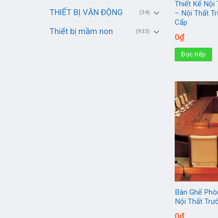
Thiết Kế Nội
THIẾT BỊ VẬN ĐỘNG
(34)
– Nội Thất T
Cấp
Thiết bị mầm non
(933)
0
₫
Đọc tiếp
Bàn Ghế Phò
Nội Thất Tr
0
₫