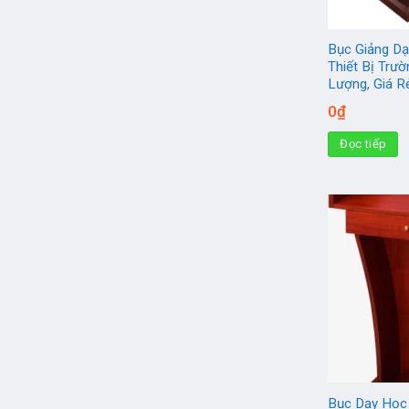
Bục Giảng Dạ
Thiết Bị Trư
Lượng, Giá R
0
₫
Đọc tiếp
Bục Dạy Học 