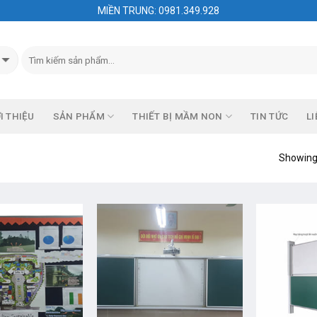
MIỀN TRUNG: 0981.349.928
I THIỆU
SẢN PHẨM
THIẾT BỊ MẦM NON
TIN TỨC
LI
Showing 