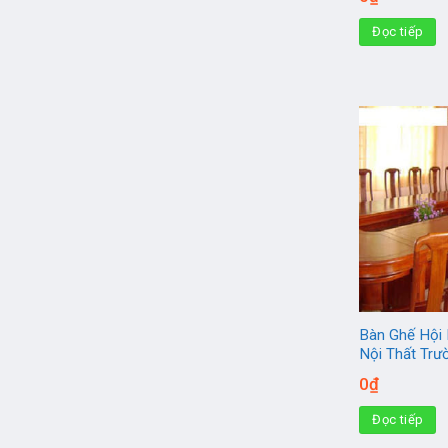
Đọc tiếp
Bàn Ghế Hội 
Nội Thất Tr
0
₫
Đọc tiếp