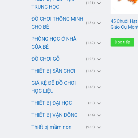
(121)
TRUNG HỌC
ĐỒ CHƠI THÔNG MINH
45 Chuỗi Hạ
(134)
CHO BÉ
Giáo Cụ Mon
PHÒNG HỌC Ở NHÀ
Đọc tiếp
(142)
CỦA BÉ
ĐỒ CHƠI GỖ
(193)
THIẾT BỊ SÂN CHƠI
(145)
GIÁ KỆ ĐỂ ĐỒ CHƠI
(143)
HỌC LIỆU
THIẾT BỊ ĐẠI HỌC
(69)
THIẾT BỊ VẬN ĐỘNG
(34)
Thiết bị mầm non
(933)