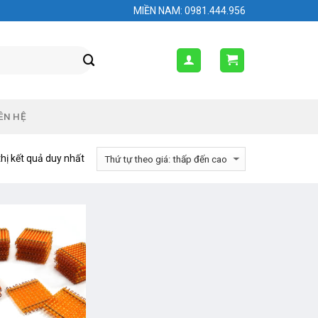
MIỀN NAM: 0981.444.956
ÊN HỆ
thị kết quả duy nhất