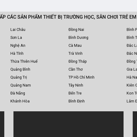
CẤP CÁC SẢN PHẨM THIẾT BỊ TRƯỜNG HỌC, SÂN CHƠI TRẺ E
Lai Châu
Đồng Nai
Bình 
Sơn La
Bình Dương
Bình 
Nghệ An
Cà Mau
Đắc L
Hà Tĩnh
Trà Vinh
Đắc 
Thừa Thiên Huế
Đồng Tháp
Đồng 
Quảng Bình
Cần Thơ
Gia La
Quảng Trị
TP Hồ Chí Minh
Hà N
Quảng Nam
Tây Ninh
Kiên 
Đà Nẵng
Bến Tre
Kon 
Khánh Hòa
Bình Định
Lâm 