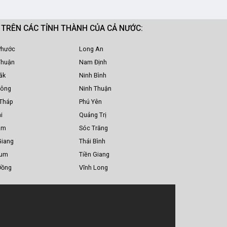
M TRÊN CÁC TỈNH THÀNH CỦA CẢ NƯỚC:
Phước
Long An
Thuận
Nam Định
ắk
Ninh Bình
Nông
Ninh Thuận
Tháp
Phú Yên
i
Quảng Trị
am
Sóc Trăng
Giang
Thái Bình
Tum
Tiền Giang
Đồng
Vĩnh Long