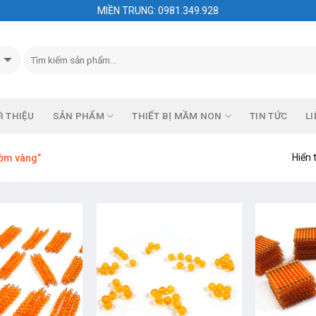
MIỀN TRUNG: 0981.349.928
I THIỆU
SẢN PHẨM
THIẾT BỊ MẦM NON
TIN TỨC
LI
Hiển 
ườm vàng”