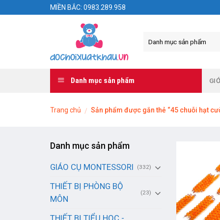
Skip
MIỀN BẮC: 0983.289.958
to
content
Danh mục sản phẩm
GIỚ
Trang chủ
Sản phẩm được gắn thẻ “45 chuỗi hạt c
/
Danh mục sản phẩm
GIÁO CỤ MONTESSORI
(332)
THIẾT BỊ PHÒNG BỘ
(23)
MÔN
THIẾT BỊ TIỂU HỌC -