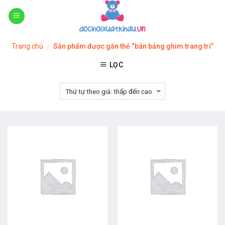
Skip
to
content
Trang chủ
Sản phẩm được gắn thẻ “bán bảng ghim trang trí”
/
LỌC