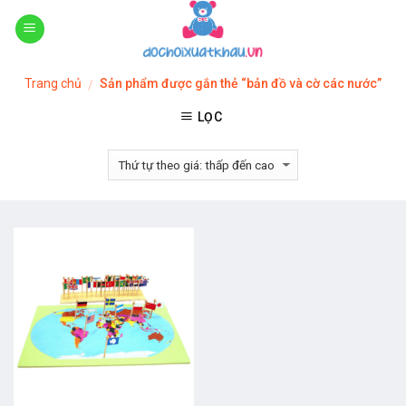
Skip
to
content
Trang chủ
Sản phẩm được gắn thẻ “bản đồ và cờ các nước”
/
LỌC