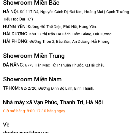
Showroom Miền Bắc
HÀ NỘI:
Số 117 D4, Nguyễn Cảnh Dị, Đại Kim, Hoàng Mai.( Cạnh Trường
Tiểu Học Đại Từ )
HƯNG YÊN:
Đường Đỗ Thế Diện, Phố Nối, Hưng Yên.
HẢI DƯƠNG:
Khu 17 thị trấn Lai Cách, Cẩm Giàng, Hải Dương.
HẢI PHÒNG:
Đường Thôn 2, Bắc Sơn, An Dương, Hải Phòng.
Showroom Miền Trung
:
ĐÀ NẴNG
67/3 Hàn Mạc Tử, P.Thuận Phước, Q.Hải Châu.
Showroom Miền Nam
TP.HCM:
82/2/20, Đường Đinh Bộ Lĩnh,
Bình Thạnh.
Nhà máy xã Vạn Phúc, Thanh Trì, Hà Nội
Giờ mở hàng: 8:00-17:30 hàng ngày
Về
dochoixuatkhau.vn