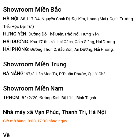
Showroom Miền Bắc
HÀ NỘI:
Số 117 D4, Nguyễn Cảnh Dị, Đại Kim, Hoàng Mai.( Cạnh Trường
Tiểu Học Đại Từ )
HƯNG YÊN:
Đường Đỗ Thế Diện, Phố Nối, Hưng Yên.
HẢI DƯƠNG:
Khu 17 thị trấn Lai Cách, Cẩm Giàng, Hải Dương.
HẢI PHÒNG:
Đường Thôn 2, Bắc Sơn, An Dương, Hải Phòng.
Showroom Miền Trung
:
ĐÀ NẴNG
67/3 Hàn Mạc Tử, P.Thuận Phước, Q.Hải Châu.
Showroom Miền Nam
TP.HCM:
82/2/20, Đường Đinh Bộ Lĩnh,
Bình Thạnh.
Nhà máy xã Vạn Phúc, Thanh Trì, Hà Nội
Giờ mở hàng: 8:00-17:30 hàng ngày
Về