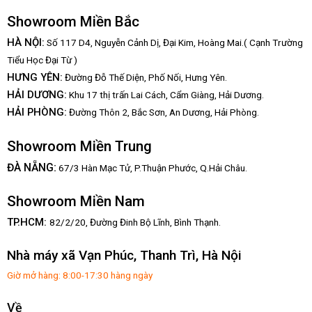
Showroom Miền Bắc
HÀ NỘI:
Số 117 D4, Nguyễn Cảnh Dị, Đại Kim, Hoàng Mai.( Cạnh Trường
Tiểu Học Đại Từ )
HƯNG YÊN:
Đường Đỗ Thế Diện, Phố Nối, Hưng Yên.
HẢI DƯƠNG:
Khu 17 thị trấn Lai Cách, Cẩm Giàng, Hải Dương.
HẢI PHÒNG:
Đường Thôn 2, Bắc Sơn, An Dương, Hải Phòng.
Showroom Miền Trung
:
ĐÀ NẴNG
67/3 Hàn Mạc Tử, P.Thuận Phước, Q.Hải Châu.
Showroom Miền Nam
TP.HCM:
82/2/20, Đường Đinh Bộ Lĩnh,
Bình Thạnh.
Nhà máy xã Vạn Phúc, Thanh Trì, Hà Nội
Giờ mở hàng: 8:00-17:30 hàng ngày
Về