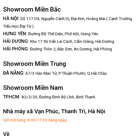
Showroom Miền Bắc
HÀ NỘI:
Số 117 D4, Nguyễn Cảnh Dị, Đại Kim, Hoàng Mai.( Cạnh Trường
Tiểu Học Đại Từ )
HƯNG YÊN:
Đường Đỗ Thế Diện, Phố Nối, Hưng Yên.
HẢI DƯƠNG:
Khu 17 thị trấn Lai Cách, Cẩm Giàng, Hải Dương.
HẢI PHÒNG:
Đường Thôn 2, Bắc Sơn, An Dương, Hải Phòng.
Showroom Miền Trung
:
ĐÀ NẴNG
67/3 Hàn Mạc Tử, P.Thuận Phước, Q.Hải Châu.
Showroom Miền Nam
TP.HCM:
82/2/20, Đường Đinh Bộ Lĩnh,
Bình Thạnh.
Nhà máy xã Vạn Phúc, Thanh Trì, Hà Nội
Giờ mở hàng: 8:00-17:30 hàng ngày
Về