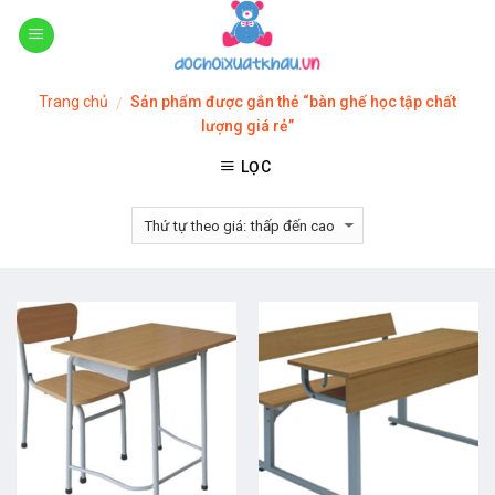
Skip
to
content
Trang chủ
Sản phẩm được gắn thẻ “bàn ghế học tập chất
/
lượng giá rẻ”
LỌC