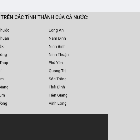
M TRÊN CÁC TỈNH THÀNH CỦA CẢ NƯỚC:
Phước
Long An
Thuận
Nam Định
ắk
Ninh Bình
Nông
Ninh Thuận
Tháp
Phú Yên
i
Quảng Trị
am
Sóc Trăng
Giang
Thái Bình
Tum
Tiền Giang
Đồng
Vĩnh Long