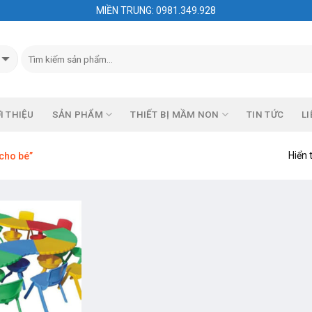
MIỀN TRUNG: 0981.349.928
I THIỆU
SẢN PHẨM
THIẾT BỊ MẦM NON
TIN TỨC
LI
Hiển 
cho bé”