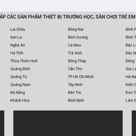
CẤP CÁC SẢN PHẨM THIẾT BỊ TRƯỜNG HỌC, SÂN CHƠI TRẺ E
Lai Châu
Đồng Nai
Bình 
Sơn La
Bình Dương
Bình 
Nghệ An
Cà Mau
Đắc L
Hà Tĩnh
Trà Vinh
Đắc 
Thừa Thiên Huế
Đồng Tháp
Đồng 
Quảng Bình
Cần Thơ
Gia La
Quảng Trị
TP Hồ Chí Minh
Hà N
Quảng Nam
Tây Ninh
Kiên 
Đà Nẵng
Bến Tre
Kon 
Khánh Hòa
Bình Định
Lâm 