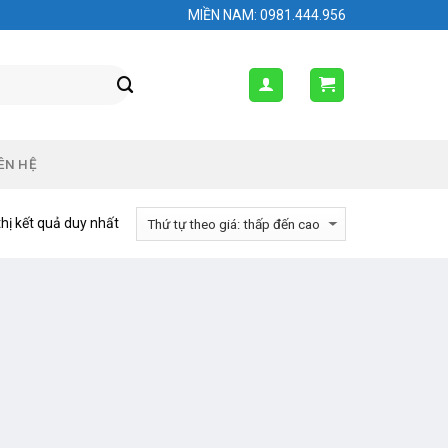
MIỀN NAM: 0981.444.956
ÊN HỆ
thị kết quả duy nhất