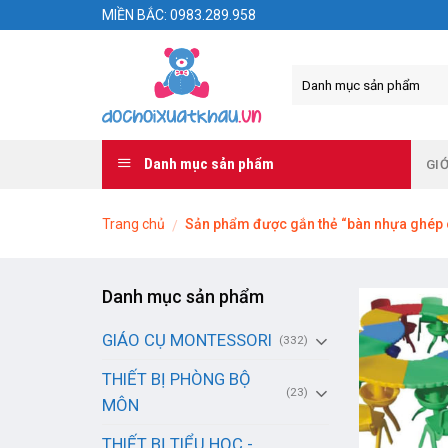
Skip
MIỀN BẮC: 0983.289.958
to
content
Danh mục sản phẩm
GIỚ
Trang chủ
Sản phẩm được gắn thẻ “bàn nhựa ghép 
/
Danh mục sản phẩm
GIÁO CỤ MONTESSORI
(332)
THIẾT BỊ PHÒNG BỘ
(23)
MÔN
THIẾT BỊ TIỂU HỌC -