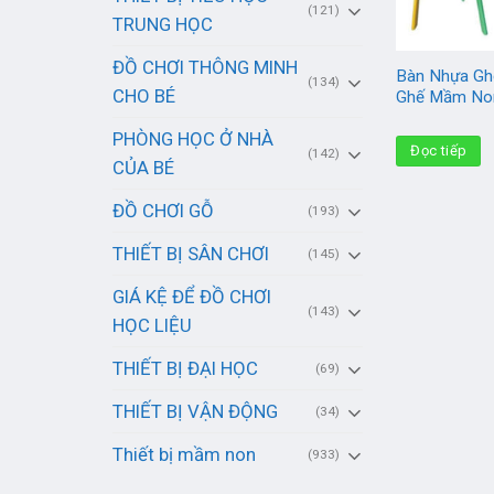
(121)
TRUNG HỌC
ĐỒ CHƠI THÔNG MINH
Bàn Nhựa Gh
(134)
CHO BÉ
Ghế Mầm Non
PHÒNG HỌC Ở NHÀ
Đọc tiếp
(142)
CỦA BÉ
ĐỒ CHƠI GỖ
(193)
THIẾT BỊ SÂN CHƠI
(145)
GIÁ KỆ ĐỂ ĐỒ CHƠI
(143)
HỌC LIỆU
THIẾT BỊ ĐẠI HỌC
(69)
THIẾT BỊ VẬN ĐỘNG
(34)
Thiết bị mầm non
(933)