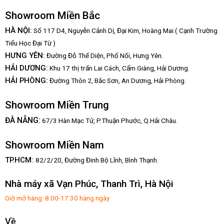
Showroom Miền Bắc
HÀ NỘI:
Số 117 D4, Nguyễn Cảnh Dị, Đại Kim, Hoàng Mai.( Cạnh Trường
Tiểu Học Đại Từ )
HƯNG YÊN:
Đường Đỗ Thế Diện, Phố Nối, Hưng Yên.
HẢI DƯƠNG:
Khu 17 thị trấn Lai Cách, Cẩm Giàng, Hải Dương.
HẢI PHÒNG:
Đường Thôn 2, Bắc Sơn, An Dương, Hải Phòng.
Showroom Miền Trung
:
ĐÀ NẴNG
67/3 Hàn Mạc Tử, P.Thuận Phước, Q.Hải Châu.
Showroom Miền Nam
TP.HCM:
82/2/20, Đường Đinh Bộ Lĩnh,
Bình Thạnh.
Nhà máy xã Vạn Phúc, Thanh Trì, Hà Nội
Giờ mở hàng: 8:00-17:30 hàng ngày
Về