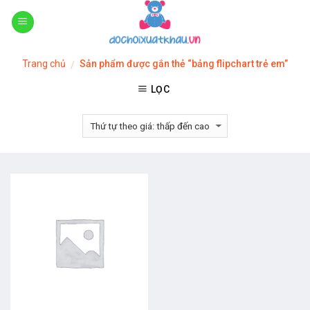
Skip
to
content
Trang chủ
Sản phẩm được gắn thẻ “bảng flipchart trẻ em”
/
LỌC