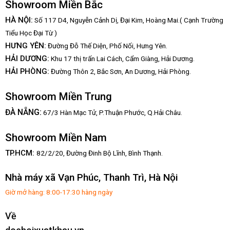
Showroom Miền Bắc
HÀ NỘI:
Số 117 D4, Nguyễn Cảnh Dị, Đại Kim, Hoàng Mai.( Cạnh Trường
Tiểu Học Đại Từ )
HƯNG YÊN:
Đường Đỗ Thế Diện, Phố Nối, Hưng Yên.
HẢI DƯƠNG:
Khu 17 thị trấn Lai Cách, Cẩm Giàng, Hải Dương.
HẢI PHÒNG:
Đường Thôn 2, Bắc Sơn, An Dương, Hải Phòng.
Showroom Miền Trung
:
ĐÀ NẴNG
67/3 Hàn Mạc Tử, P.Thuận Phước, Q.Hải Châu.
Showroom Miền Nam
TP.HCM:
82/2/20, Đường Đinh Bộ Lĩnh,
Bình Thạnh.
Nhà máy xã Vạn Phúc, Thanh Trì, Hà Nội
Giờ mở hàng: 8:00-17:30 hàng ngày
Về