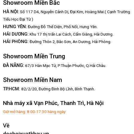
Showroom Miền Bắc
HÀ NỘI:
Số 117 D4, Nguyễn Cảnh Dị, Đại Kim, Hoàng Mai.( Cạnh Trường
Tiểu Học Đại Từ )
HƯNG YÊN:
Đường Đỗ Thế Diện, Phố Nối, Hưng Yên.
HẢI DƯƠNG:
Khu 17 thị trấn Lai Cách, Cẩm Giàng, Hải Dương.
HẢI PHÒNG:
Đường Thôn 2, Bắc Sơn, An Dương, Hải Phòng.
Showroom Miền Trung
:
ĐÀ NẴNG
67/3 Hàn Mạc Tử, P.Thuận Phước, Q.Hải Châu.
Showroom Miền Nam
TP.HCM:
82/2/20, Đường Đinh Bộ Lĩnh,
Bình Thạnh.
Nhà máy xã Vạn Phúc, Thanh Trì, Hà Nội
Giờ mở hàng: 8:00-17:30 hàng ngày
Về
dochoixuatkhau.vn