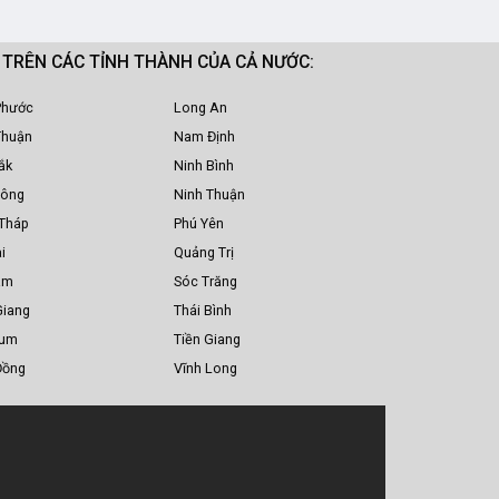
M TRÊN CÁC TỈNH THÀNH CỦA CẢ NƯỚC:
Phước
Long An
Thuận
Nam Định
ắk
Ninh Bình
Nông
Ninh Thuận
Tháp
Phú Yên
i
Quảng Trị
am
Sóc Trăng
Giang
Thái Bình
Tum
Tiền Giang
Đồng
Vĩnh Long