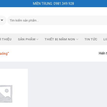
MIỀN TRUNG: 0981.349.928
I THIỆU
SẢN PHẨM
THIẾT BỊ MẦM NON
TIN TỨC
LI
Hiển 
xuống”