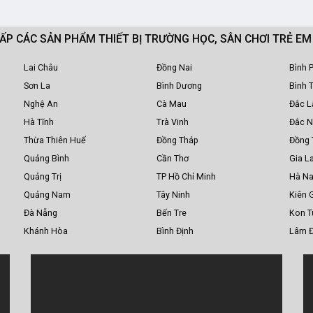
CẤP CÁC SẢN PHẨM THIẾT BỊ TRƯỜNG HỌC, SÂN CHƠI TRẺ E
Lai Châu
Đồng Nai
Bình 
Sơn La
Bình Dương
Bình 
Nghệ An
Cà Mau
Đắc L
Hà Tĩnh
Trà Vinh
Đắc 
Thừa Thiên Huế
Đồng Tháp
Đồng 
Quảng Bình
Cần Thơ
Gia La
Quảng Trị
TP Hồ Chí Minh
Hà N
Quảng Nam
Tây Ninh
Kiên 
Đà Nẵng
Bến Tre
Kon 
Khánh Hòa
Bình Định
Lâm 