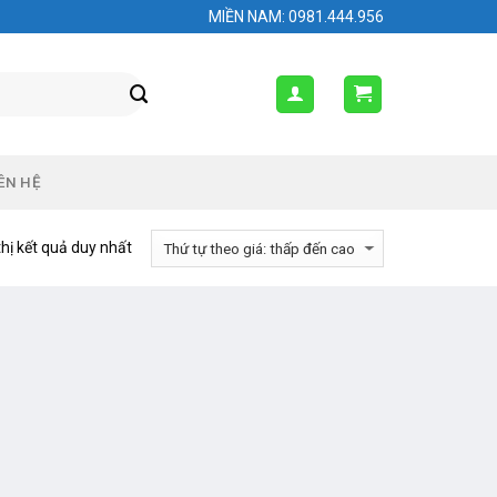
MIỀN NAM: 0981.444.956
ÊN HỆ
thị kết quả duy nhất