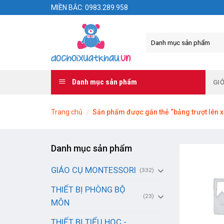
Skip
MIỀN BẮC: 0983.289.958
to
content
Danh mục sản phẩm
GIỚ
Trang chủ
Sản phẩm được gắn thẻ “bảng trượt lên 
/
Danh mục sản phẩm
GIÁO CỤ MONTESSORI
(332)
THIẾT BỊ PHÒNG BỘ
(23)
MÔN
THIẾT BỊ TIỂU HỌC -