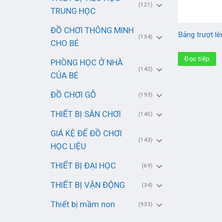
(121)
TRUNG HỌC
ĐỒ CHƠI THÔNG MINH
Bảng trượt l
(134)
CHO BÉ
Đọc tiếp
PHÒNG HỌC Ở NHÀ
(142)
CỦA BÉ
ĐỒ CHƠI GỖ
(193)
THIẾT BỊ SÂN CHƠI
(145)
GIÁ KỆ ĐỂ ĐỒ CHƠI
(143)
HỌC LIỆU
THIẾT BỊ ĐẠI HỌC
(69)
THIẾT BỊ VẬN ĐỘNG
(34)
Thiết bị mầm non
(933)