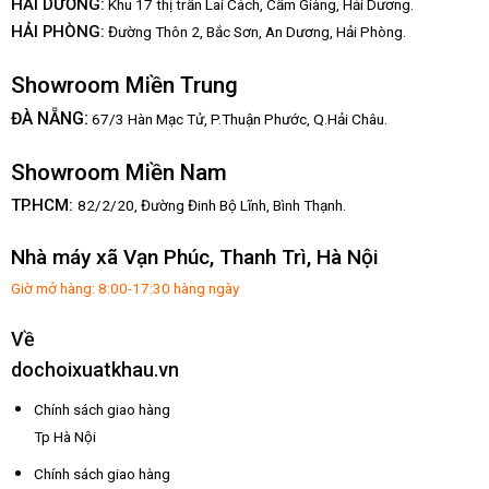
HẢI DƯƠNG:
Khu 17 thị trấn Lai Cách, Cẩm Giàng, Hải Dương.
HẢI PHÒNG:
Đường Thôn 2, Bắc Sơn, An Dương, Hải Phòng.
Showroom Miền Trung
:
ĐÀ NẴNG
67/3 Hàn Mạc Tử, P.Thuận Phước, Q.Hải Châu.
Showroom Miền Nam
TP.HCM:
82/2/20, Đường Đinh Bộ Lĩnh,
Bình Thạnh.
Nhà máy xã Vạn Phúc, Thanh Trì, Hà Nội
Giờ mở hàng: 8:00-17:30 hàng ngày
Về
dochoixuatkhau.vn
Chính sách giao hàng
Tp Hà Nội
Chính sách giao hàng