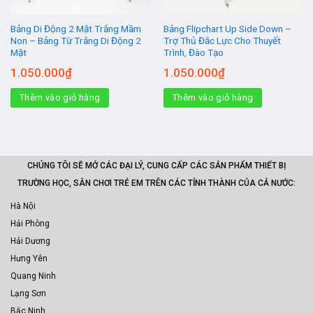
Bảng Di Động 2 Mặt Trắng Mầm
Bảng Flipchart Up Side Down –
Non – Bảng Từ Trắng Di Động 2
Trợ Thủ Đắc Lực Cho Thuyết
Mặt
Trình, Đào Tạo
1.050.000
₫
1.050.000
₫
Thêm vào giỏ hàng
Thêm vào giỏ hàng
CHÚNG TÔI SẼ MỞ CÁC ĐẠI LÝ, CUNG CẤP CÁC SẢN PHẨM THIẾT BỊ
TRƯỜNG HỌC, SÂN CHƠI TRẺ EM TRÊN CÁC TỈNH THÀNH CỦA CẢ NƯỚC:
Hà Nội
Hải Phòng
Hải Dương
Hưng Yên
Quang Ninh
Lạng Sơn
Bắc Ninh