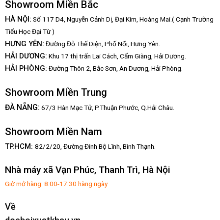
Showroom Miền Bắc
HÀ NỘI:
Số 117 D4, Nguyễn Cảnh Dị, Đại Kim, Hoàng Mai.( Cạnh Trường
Tiểu Học Đại Từ )
HƯNG YÊN:
Đường Đỗ Thế Diện, Phố Nối, Hưng Yên.
HẢI DƯƠNG:
Khu 17 thị trấn Lai Cách, Cẩm Giàng, Hải Dương.
HẢI PHÒNG:
Đường Thôn 2, Bắc Sơn, An Dương, Hải Phòng.
Showroom Miền Trung
:
ĐÀ NẴNG
67/3 Hàn Mạc Tử, P.Thuận Phước, Q.Hải Châu.
Showroom Miền Nam
TP.HCM:
82/2/20, Đường Đinh Bộ Lĩnh,
Bình Thạnh.
Nhà máy xã Vạn Phúc, Thanh Trì, Hà Nội
Giờ mở hàng: 8:00-17:30 hàng ngày
Về