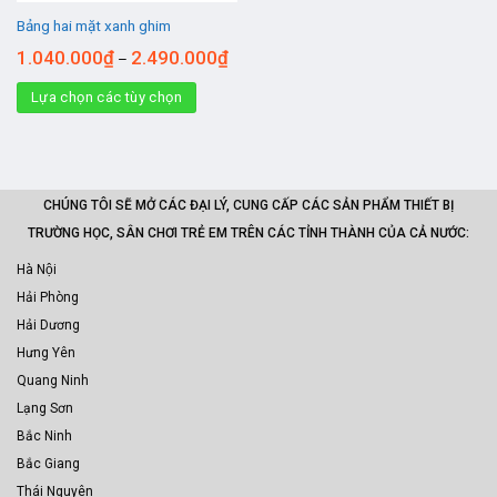
Bảng hai mặt xanh ghim
1.040.000
₫
2.490.000
₫
–
Lựa chọn các tùy chọn
CHÚNG TÔI SẼ MỞ CÁC ĐẠI LÝ, CUNG CẤP CÁC SẢN PHẨM THIẾT BỊ
TRƯỜNG HỌC, SÂN CHƠI TRẺ EM TRÊN CÁC TỈNH THÀNH CỦA CẢ NƯỚC:
Hà Nội
Hải Phòng
Hải Dương
Hưng Yên
Quang Ninh
Lạng Sơn
Bắc Ninh
Bắc Giang
Thái Nguyên