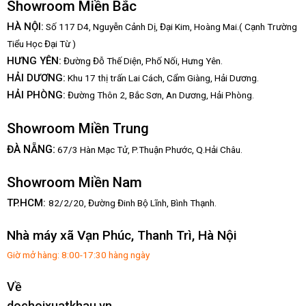
Showroom Miền Bắc
HÀ NỘI:
Số 117 D4, Nguyễn Cảnh Dị, Đại Kim, Hoàng Mai.( Cạnh Trường
Tiểu Học Đại Từ )
HƯNG YÊN:
Đường Đỗ Thế Diện, Phố Nối, Hưng Yên.
HẢI DƯƠNG:
Khu 17 thị trấn Lai Cách, Cẩm Giàng, Hải Dương.
HẢI PHÒNG:
Đường Thôn 2, Bắc Sơn, An Dương, Hải Phòng.
Showroom Miền Trung
:
ĐÀ NẴNG
67/3 Hàn Mạc Tử, P.Thuận Phước, Q.Hải Châu.
Showroom Miền Nam
TP.HCM:
82/2/20, Đường Đinh Bộ Lĩnh,
Bình Thạnh.
Nhà máy xã Vạn Phúc, Thanh Trì, Hà Nội
Giờ mở hàng: 8:00-17:30 hàng ngày
Về
dochoixuatkhau.vn