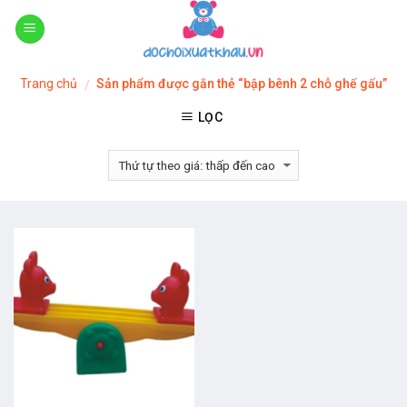
Skip
to
content
Trang chủ
Sản phẩm được gắn thẻ “bập bênh 2 chỗ ghế gấu”
/
LỌC