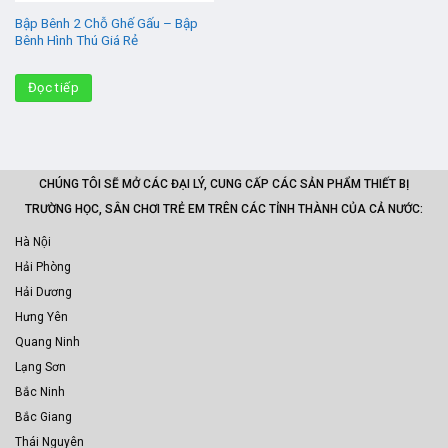
Bập Bênh 2 Chỗ Ghế Gấu – Bập
Bênh Hình Thú Giá Rẻ
Đọc tiếp
CHÚNG TÔI SẼ MỞ CÁC ĐẠI LÝ, CUNG CẤP CÁC SẢN PHẨM THIẾT BỊ
TRƯỜNG HỌC, SÂN CHƠI TRẺ EM TRÊN CÁC TỈNH THÀNH CỦA CẢ NƯỚC:
Hà Nội
Hải Phòng
Hải Dương
Hưng Yên
Quang Ninh
Lạng Sơn
Bắc Ninh
Bắc Giang
Thái Nguyên