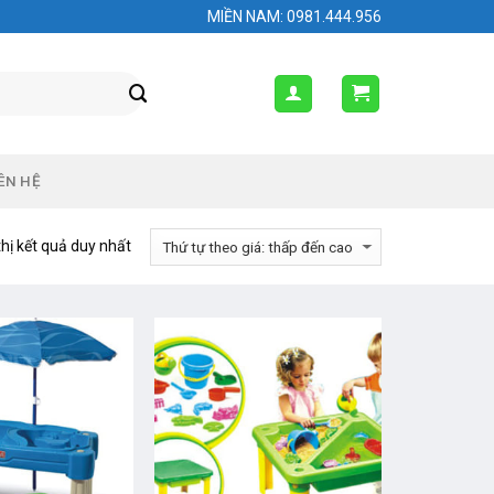
MIỀN NAM: 0981.444.956
ÊN HỆ
thị kết quả duy nhất