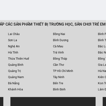
CẤP CÁC SẢN PHẨM THIẾT BỊ TRƯỜNG HỌC, SÂN CHƠI TRẺ E
Lai Châu
Đồng Nai
Bình 
Sơn La
Bình Dương
Bình 
Nghệ An
Cà Mau
Đắc L
Hà Tĩnh
Trà Vinh
Đắc 
Thừa Thiên Huế
Đồng Tháp
Đồng 
Quảng Bình
Cần Thơ
Gia La
Quảng Trị
TP Hồ Chí Minh
Hà N
Quảng Nam
Tây Ninh
Kiên 
Đà Nẵng
Bến Tre
Kon 
Khánh Hòa
Bình Định
Lâm 