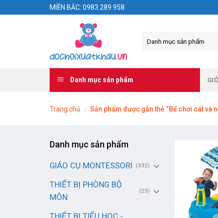
Skip
MIỀN BẮC: 0983.289.958
to
content
Danh mục sản phẩm
GIỚ
Trang chủ
Sản phẩm được gắn thẻ “Bể chơi cát và 
/
Danh mục sản phẩm
GIÁO CỤ MONTESSORI
(332)
THIẾT BỊ PHÒNG BỘ
(23)
MÔN
THIẾT BỊ TIỂU HỌC -