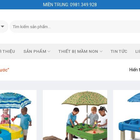
MIỀN TRUNG: 0981.349.928
I THIỆU
SẢN PHẨM
THIẾT BỊ MẦM NON
TIN TỨC
LI
Hiển 
nước”