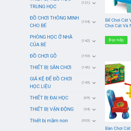
(121)
TRUNG HỌC
ĐỒ CHƠI THÔNG MINH
Bể Chơi Cát
(134)
CHO BÉ
Chơi Cát Và
PHÒNG HỌC Ở NHÀ
Đọc tiếp
(142)
CỦA BÉ
ĐỒ CHƠI GỖ
(193)
THIẾT BỊ SÂN CHƠI
(145)
GIÁ KỆ ĐỂ ĐỒ CHƠI
(143)
HỌC LIỆU
THIẾT BỊ ĐẠI HỌC
(69)
THIẾT BỊ VẬN ĐỘNG
(34)
Thiết bị mầm non
(933)
Bàn Chơi Cá