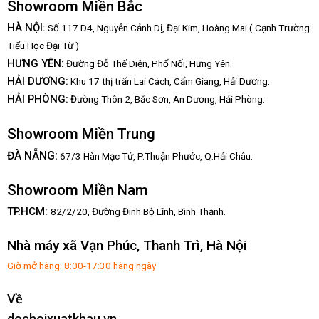
Showroom Miền Bắc
HÀ NỘI:
Số 117 D4, Nguyễn Cảnh Dị, Đại Kim, Hoàng Mai.( Cạnh Trường
Tiểu Học Đại Từ )
HƯNG YÊN:
Đường Đỗ Thế Diện, Phố Nối, Hưng Yên.
HẢI DƯƠNG:
Khu 17 thị trấn Lai Cách, Cẩm Giàng, Hải Dương.
HẢI PHÒNG:
Đường Thôn 2, Bắc Sơn, An Dương, Hải Phòng.
Showroom Miền Trung
:
ĐÀ NẴNG
67/3 Hàn Mạc Tử, P.Thuận Phước, Q.Hải Châu.
Showroom Miền Nam
TP.HCM:
82/2/20, Đường Đinh Bộ Lĩnh,
Bình Thạnh.
Nhà máy xã Vạn Phúc, Thanh Trì, Hà Nội
Giờ mở hàng: 8:00-17:30 hàng ngày
Về
dochoixuatkhau.vn