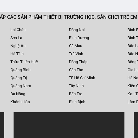
CẤP CÁC SẢN PHẨM THIẾT BỊ TRƯỜNG HỌC, SÂN CHƠI TRẺ E
Lai Châu
Đồng Nai
Bình 
Sơn La
Bình Dương
Bình 
Nghệ An
Cà Mau
Đắc L
Hà Tĩnh
Trà Vinh
Đắc 
Thừa Thiên Huế
Đồng Tháp
Đồng 
Quảng Bình
Cần Thơ
Gia La
Quảng Trị
TP Hồ Chí Minh
Hà N
Quảng Nam
Tây Ninh
Kiên 
Đà Nẵng
Bến Tre
Kon 
Khánh Hòa
Bình Định
Lâm 