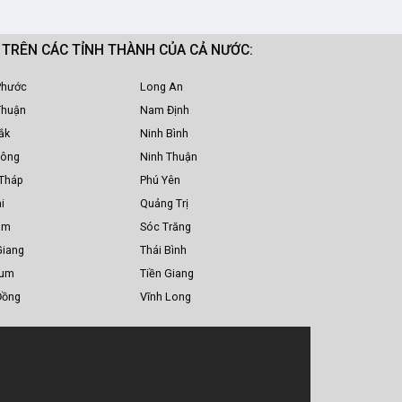
M TRÊN CÁC TỈNH THÀNH CỦA CẢ NƯỚC:
Phước
Long An
Thuận
Nam Định
ắk
Ninh Bình
Nông
Ninh Thuận
Tháp
Phú Yên
i
Quảng Trị
am
Sóc Trăng
Giang
Thái Bình
Tum
Tiền Giang
Đồng
Vĩnh Long