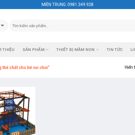
MIỀN TRUNG: 0981.349.928
I THIỆU
SẢN PHẨM
THIẾT BỊ MẦM NON
TIN TỨC
LI
Hiển 
thể chất cho bé vui chơi”