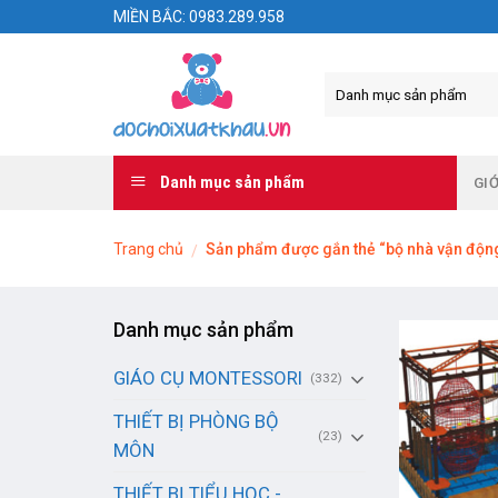
Skip
MIỀN BẮC: 0983.289.958
to
content
Danh mục sản phẩm
GIỚ
Trang chủ
Sản phẩm được gắn thẻ “bộ nhà vận động 
/
Danh mục sản phẩm
GIÁO CỤ MONTESSORI
(332)
THIẾT BỊ PHÒNG BỘ
(23)
MÔN
THIẾT BỊ TIỂU HỌC -