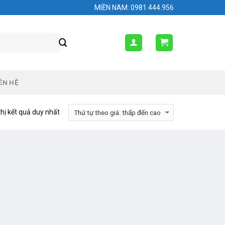
MIỀN NAM: 0981.444.956
ÊN HỆ
thị kết quả duy nhất