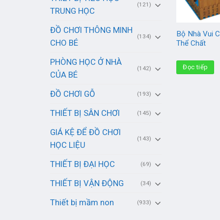
(121)
TRUNG HỌC
ĐỒ CHƠI THÔNG MINH
Bộ Nhà Vui 
(134)
CHO BÉ
Thể Chất
PHÒNG HỌC Ở NHÀ
Đọc tiếp
(142)
CỦA BÉ
ĐỒ CHƠI GỖ
(193)
THIẾT BỊ SÂN CHƠI
(145)
GIÁ KỆ ĐỂ ĐỒ CHƠI
(143)
HỌC LIỆU
THIẾT BỊ ĐẠI HỌC
(69)
THIẾT BỊ VẬN ĐỘNG
(34)
Thiết bị mầm non
(933)