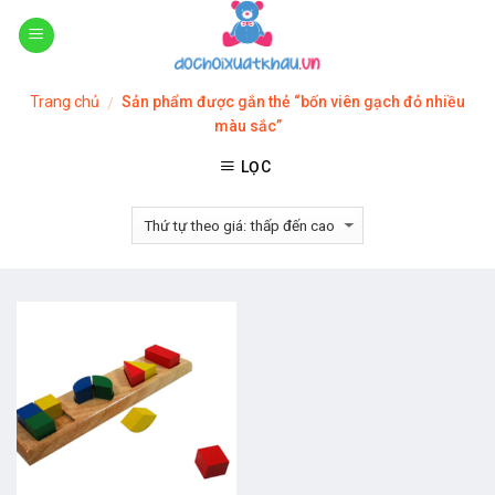
Skip
to
content
Trang chủ
Sản phẩm được gắn thẻ “bốn viên gạch đỏ nhiều
/
màu sắc”
LỌC