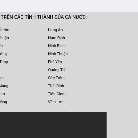
M TRÊN CÁC TỈNH THÀNH CỦA CẢ NƯỚC:
Phước
Long An
Thuận
Nam Định
ắk
Ninh Bình
Nông
Ninh Thuận
Tháp
Phú Yên
i
Quảng Trị
am
Sóc Trăng
Giang
Thái Bình
Tum
Tiền Giang
Đồng
Vĩnh Long