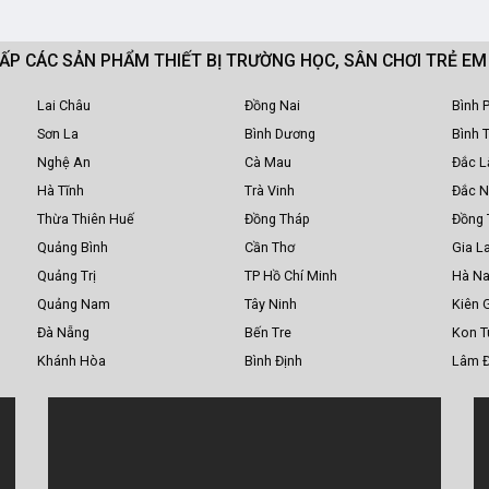
CẤP CÁC SẢN PHẨM THIẾT BỊ TRƯỜNG HỌC, SÂN CHƠI TRẺ E
Lai Châu
Đồng Nai
Bình 
Sơn La
Bình Dương
Bình 
Nghệ An
Cà Mau
Đắc L
Hà Tĩnh
Trà Vinh
Đắc 
Thừa Thiên Huế
Đồng Tháp
Đồng 
Quảng Bình
Cần Thơ
Gia La
Quảng Trị
TP Hồ Chí Minh
Hà N
Quảng Nam
Tây Ninh
Kiên 
Đà Nẵng
Bến Tre
Kon 
Khánh Hòa
Bình Định
Lâm 