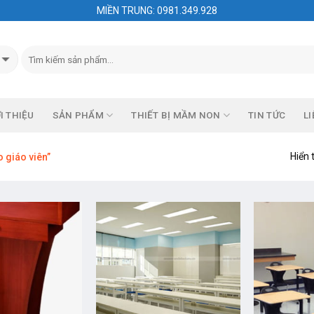
MIỀN TRUNG: 0981.349.928
I THIỆU
SẢN PHẨM
THIẾT BỊ MẦM NON
TIN TỨC
LI
Hiển 
 giáo viên”