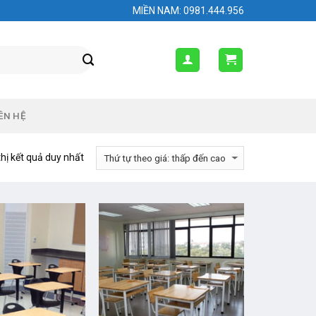
MIỀN NAM: 0981.444.956
ÊN HỆ
thị kết quả duy nhất