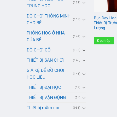
(121)
TRUNG HỌC
ĐỒ CHƠI THÔNG MINH
Bục Dạy Học 
(134)
CHO BÉ
Thiết Bị Trư
Lượng
PHÒNG HỌC Ở NHÀ
(142)
CỦA BÉ
Đọc tiếp
ĐỒ CHƠI GỖ
(193)
THIẾT BỊ SÂN CHƠI
(145)
GIÁ KỆ ĐỂ ĐỒ CHƠI
(143)
HỌC LIỆU
THIẾT BỊ ĐẠI HỌC
(69)
THIẾT BỊ VẬN ĐỘNG
(34)
Thiết bị mầm non
(933)