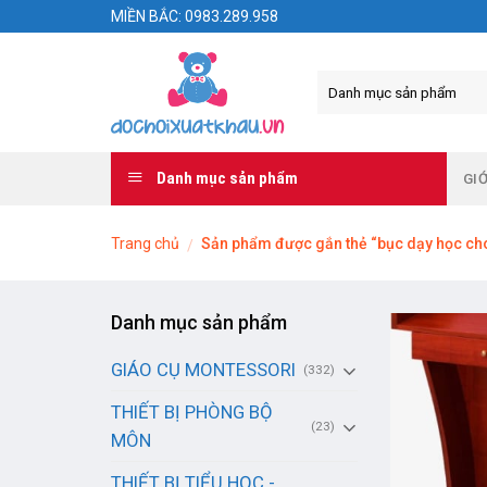
Skip
MIỀN BẮC: 0983.289.958
to
content
Danh mục sản phẩm
GIỚ
Trang chủ
Sản phẩm được gắn thẻ “bục dạy học cho
/
Danh mục sản phẩm
GIÁO CỤ MONTESSORI
(332)
THIẾT BỊ PHÒNG BỘ
(23)
MÔN
THIẾT BỊ TIỂU HỌC -