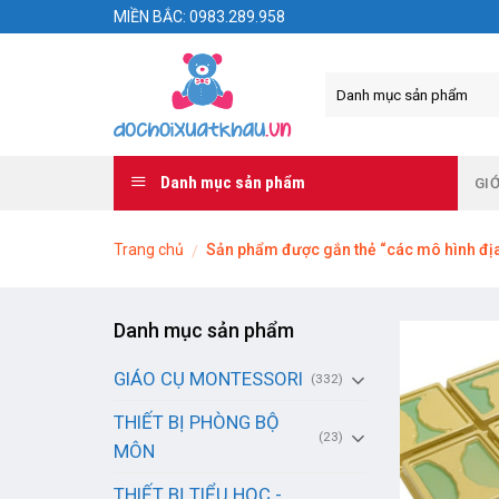
Skip
MIỀN BẮC: 0983.289.958
to
content
Danh mục sản phẩm
GIỚ
Trang chủ
Sản phẩm được gắn thẻ “các mô hình địa 
/
Danh mục sản phẩm
GIÁO CỤ MONTESSORI
(332)
THIẾT BỊ PHÒNG BỘ
(23)
MÔN
THIẾT BỊ TIỂU HỌC -