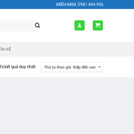
MIỀN NAM: 0981.444.956
ÊN HỆ
thị kết quả duy nhất