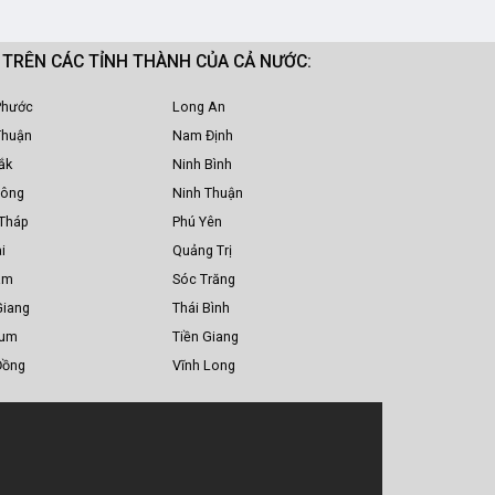
M TRÊN CÁC TỈNH THÀNH CỦA CẢ NƯỚC:
Phước
Long An
Thuận
Nam Định
ắk
Ninh Bình
Nông
Ninh Thuận
Tháp
Phú Yên
i
Quảng Trị
am
Sóc Trăng
Giang
Thái Bình
Tum
Tiền Giang
Đồng
Vĩnh Long