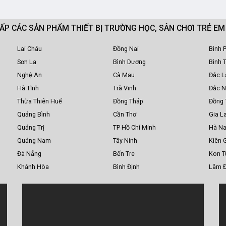
CẤP CÁC SẢN PHẨM THIẾT BỊ TRƯỜNG HỌC, SÂN CHƠI TRẺ E
Lai Châu
Đồng Nai
Bình 
Sơn La
Bình Dương
Bình 
Nghệ An
Cà Mau
Đắc L
Hà Tĩnh
Trà Vinh
Đắc 
Thừa Thiên Huế
Đồng Tháp
Đồng 
Quảng Bình
Cần Thơ
Gia La
Quảng Trị
TP Hồ Chí Minh
Hà N
Quảng Nam
Tây Ninh
Kiên 
Đà Nẵng
Bến Tre
Kon 
Khánh Hòa
Bình Định
Lâm 