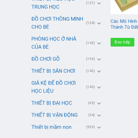
(121)
TRUNG HỌC
ĐỒ CHƠI THÔNG MINH
Các Mô Hình
(134)
CHO BÉ
Thành Từ Đấ
PHÒNG HỌC Ở NHÀ
Đọc tiếp
(142)
CỦA BÉ
ĐỒ CHƠI GỖ
(193)
THIẾT BỊ SÂN CHƠI
(145)
GIÁ KỆ ĐỂ ĐỒ CHƠI
(143)
HỌC LIỆU
THIẾT BỊ ĐẠI HỌC
(69)
THIẾT BỊ VẬN ĐỘNG
(34)
Thiết bị mầm non
(933)