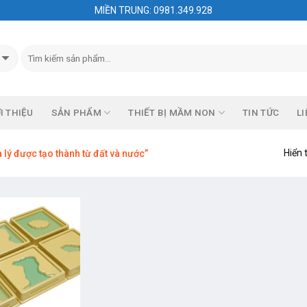
MIỀN TRUNG: 0981.349.928
I THIỆU
SẢN PHẨM
THIẾT BỊ MẦM NON
TIN TỨC
LI
Hiển 
lý được tạo thành từ đất và nước”