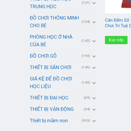
(121)
TRUNG HỌC
ĐỒ CHƠI THÔNG MINH
Cân Đếm Số 
(134)
CHO BÉ
Chơi Trí Tuệ
PHÒNG HỌC Ở NHÀ
Đọc tiếp
(142)
CỦA BÉ
ĐỒ CHƠI GỖ
(193)
THIẾT BỊ SÂN CHƠI
(145)
GIÁ KỆ ĐỂ ĐỒ CHƠI
(143)
HỌC LIỆU
THIẾT BỊ ĐẠI HỌC
(69)
THIẾT BỊ VẬN ĐỘNG
(34)
Thiết bị mầm non
(933)