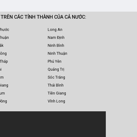
M TRÊN CÁC TỈNH THÀNH CỦA CẢ NƯỚC:
Phước
Long An
Thuận
Nam Định
ắk
Ninh Bình
Nông
Ninh Thuận
Tháp
Phú Yên
i
Quảng Trị
am
Sóc Trăng
Giang
Thái Bình
Tum
Tiền Giang
Đồng
Vĩnh Long