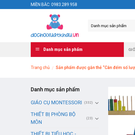
Skip
MIỀN BẮC: 0983.289.958
to
content
Danh mục sản phẩm
GIỚ
Trang chủ
Sản phẩm được gắn thẻ “Cân đếm số lư
/
Danh mục sản phẩm
GIÁO CỤ MONTESSORI
(332)
THIẾT BỊ PHÒNG BỘ
(23)
MÔN
THIẾT BỊ TIỂU HỌC -