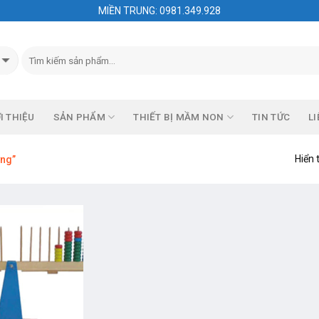
MIỀN TRUNG: 0981.349.928
I THIỆU
SẢN PHẨM
THIẾT BỊ MẦM NON
TIN TỨC
LI
Hiển 
ợng”