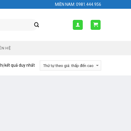
MIỀN NAM: 0981.444.956
ÊN HỆ
thị kết quả duy nhất