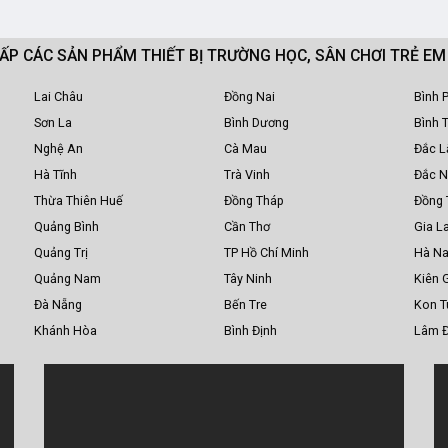
CẤP CÁC SẢN PHẨM THIẾT BỊ TRƯỜNG HỌC, SÂN CHƠI TRẺ E
Lai Châu
Đồng Nai
Bình 
Sơn La
Bình Dương
Bình 
Nghệ An
Cà Mau
Đắc L
Hà Tĩnh
Trà Vinh
Đắc 
Thừa Thiên Huế
Đồng Tháp
Đồng 
Quảng Bình
Cần Thơ
Gia La
Quảng Trị
TP Hồ Chí Minh
Hà N
Quảng Nam
Tây Ninh
Kiên 
Đà Nẵng
Bến Tre
Kon 
Khánh Hòa
Bình Định
Lâm 