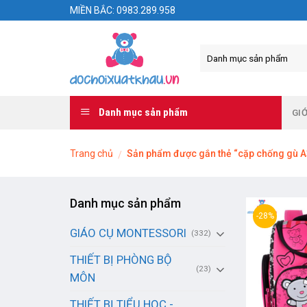
Skip
MIỀN BẮC: 0983.289.958
to
content
Danh mục sản phẩm
GIỚ
Trang chủ
Sản phẩm được gắn thẻ “cặp chống gù A
/
Danh mục sản phẩm
-28%
GIÁO CỤ MONTESSORI
(332)
THIẾT BỊ PHÒNG BỘ
(23)
MÔN
THIẾT BỊ TIỂU HỌC -