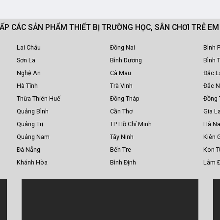
CẤP CÁC SẢN PHẨM THIẾT BỊ TRƯỜNG HỌC, SÂN CHƠI TRẺ E
Lai Châu
Đồng Nai
Bình 
Sơn La
Bình Dương
Bình 
Nghệ An
Cà Mau
Đắc L
Hà Tĩnh
Trà Vinh
Đắc 
Thừa Thiên Huế
Đồng Tháp
Đồng 
Quảng Bình
Cần Thơ
Gia La
Quảng Trị
TP Hồ Chí Minh
Hà N
Quảng Nam
Tây Ninh
Kiên 
Đà Nẵng
Bến Tre
Kon 
Khánh Hòa
Bình Định
Lâm 