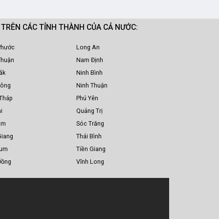
M TRÊN CÁC TỈNH THÀNH CỦA CẢ NƯỚC:
Phước
Long An
Thuận
Nam Định
ắk
Ninh Bình
Nông
Ninh Thuận
Tháp
Phú Yên
i
Quảng Trị
am
Sóc Trăng
Giang
Thái Bình
Tum
Tiền Giang
Đồng
Vĩnh Long