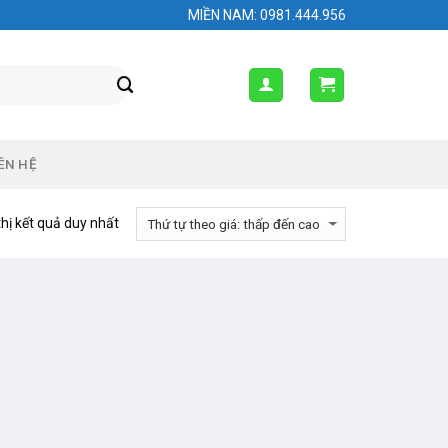
MIỀN NAM: 0981.444.956
ÊN HỆ
thị kết quả duy nhất