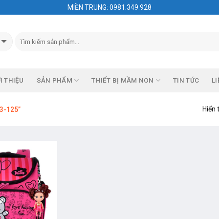
MIỀN TRUNG: 0981.349.928
I THIỆU
SẢN PHẨM
THIẾT BỊ MẦM NON
TIN TỨC
LI
Hiển 
3-125”