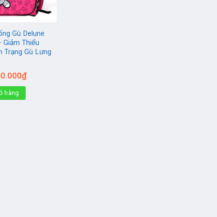
ống Gù Delune
 Giảm Thiểu
nh Trạng Gù Lưng
á
Giá
0.000
₫
c
hiện
tại
ỏ hàng
50.000₫.
là:
830.000₫.