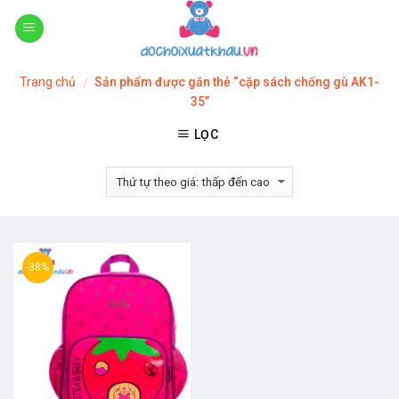
Skip
to
content
Trang chủ
Sản phẩm được gắn thẻ “cặp sách chống gù AK1-
/
35”
LỌC
-38%