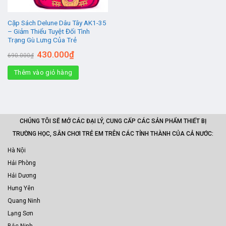
Cặp Sách Delune Dâu Tây AK1-35
– Giảm Thiểu Tuyệt Đối Tình
Trạng Gù Lưng Của Trẻ
Giá
Giá
430.000
₫
690.000
₫
gốc
hiện
là:
tại
Thêm vào giỏ hàng
690.000₫.
là:
430.000₫.
CHÚNG TÔI SẼ MỞ CÁC ĐẠI LÝ, CUNG CẤP CÁC SẢN PHẨM THIẾT BỊ
TRƯỜNG HỌC, SÂN CHƠI TRẺ EM TRÊN CÁC TỈNH THÀNH CỦA CẢ NƯỚC:
Hà Nội
Hải Phòng
Hải Dương
Hưng Yên
Quang Ninh
Lạng Sơn