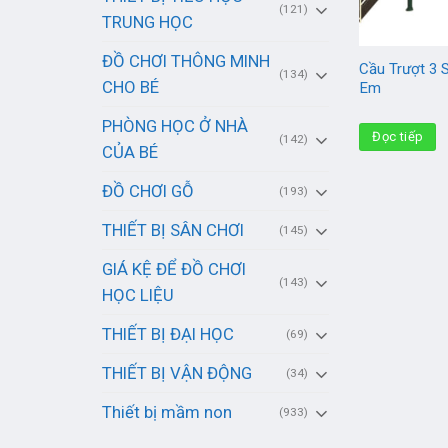
(121)
TRUNG HỌC
ĐỒ CHƠI THÔNG MINH
Cầu Trượt 3 
(134)
CHO BÉ
Em
PHÒNG HỌC Ở NHÀ
Đọc tiếp
(142)
CỦA BÉ
ĐỒ CHƠI GỖ
(193)
THIẾT BỊ SÂN CHƠI
(145)
GIÁ KỆ ĐỂ ĐỒ CHƠI
(143)
HỌC LIỆU
THIẾT BỊ ĐẠI HỌC
(69)
THIẾT BỊ VẬN ĐỘNG
(34)
Thiết bị mầm non
(933)