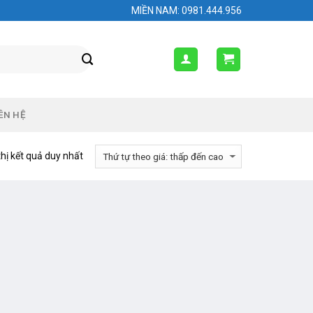
MIỀN NAM: 0981.444.956
ÊN HỆ
thị kết quả duy nhất