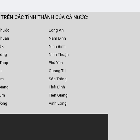
M TRÊN CÁC TỈNH THÀNH CỦA CẢ NƯỚC:
Phước
Long An
Thuận
Nam Định
ắk
Ninh Bình
Nông
Ninh Thuận
Tháp
Phú Yên
i
Quảng Trị
am
Sóc Trăng
Giang
Thái Bình
Tum
Tiền Giang
Đồng
Vĩnh Long