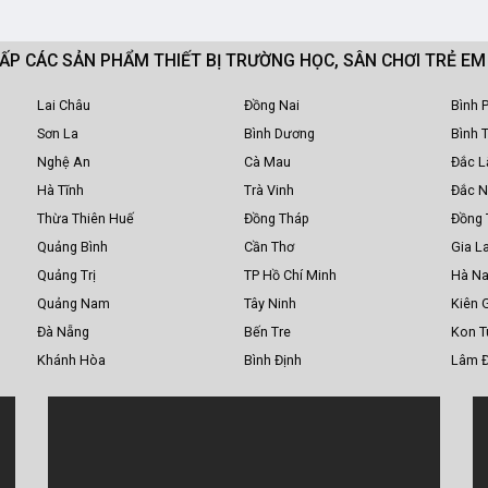
CẤP CÁC SẢN PHẨM THIẾT BỊ TRƯỜNG HỌC, SÂN CHƠI TRẺ E
Lai Châu
Đồng Nai
Bình 
Sơn La
Bình Dương
Bình 
Nghệ An
Cà Mau
Đắc L
Hà Tĩnh
Trà Vinh
Đắc 
Thừa Thiên Huế
Đồng Tháp
Đồng 
Quảng Bình
Cần Thơ
Gia La
Quảng Trị
TP Hồ Chí Minh
Hà N
Quảng Nam
Tây Ninh
Kiên 
Đà Nẵng
Bến Tre
Kon 
Khánh Hòa
Bình Định
Lâm 