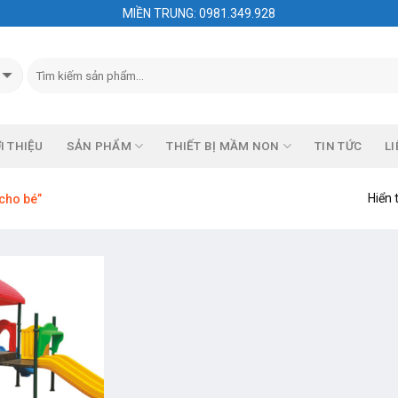
MIỀN TRUNG: 0981.349.928
I THIỆU
SẢN PHẨM
THIẾT BỊ MẦM NON
TIN TỨC
LI
Hiển 
cho bé”