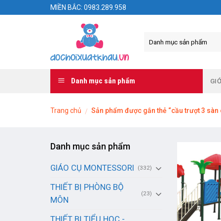
Skip
MIỀN BẮC: 0983.289.958
to
content
Danh mục sản phẩm
GIỚ
Trang chủ
Sản phẩm được gắn thẻ “cầu trượt 3 sàn 
/
Danh mục sản phẩm
GIÁO CỤ MONTESSORI
(332)
THIẾT BỊ PHÒNG BỘ
(23)
MÔN
THIẾT BỊ TIỂU HỌC -