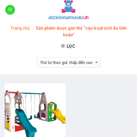
Skip
to
content
Trang chủ
Sản phẩm được gắn thẻ “cầu trượt xích đu liên
/
hoàn”
LỌC