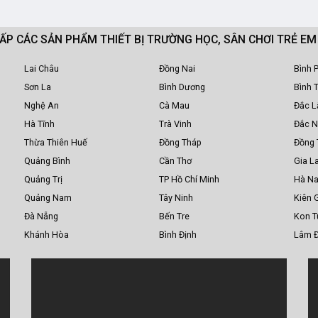
CẤP CÁC SẢN PHẨM THIẾT BỊ TRƯỜNG HỌC, SÂN CHƠI TRẺ E
Lai Châu
Đồng Nai
Bình 
Sơn La
Bình Dương
Bình 
Nghệ An
Cà Mau
Đắc L
Hà Tĩnh
Trà Vinh
Đắc 
Thừa Thiên Huế
Đồng Tháp
Đồng 
Quảng Bình
Cần Thơ
Gia La
Quảng Trị
TP Hồ Chí Minh
Hà N
Quảng Nam
Tây Ninh
Kiên 
Đà Nẵng
Bến Tre
Kon 
Khánh Hòa
Bình Định
Lâm 