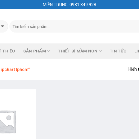
MIỀN TRUNG: 0981.349.928
I THIỆU
SẢN PHẨM
THIẾT BỊ MẦM NON
TIN TỨC
LI
Hiển 
lipchart tphcm”