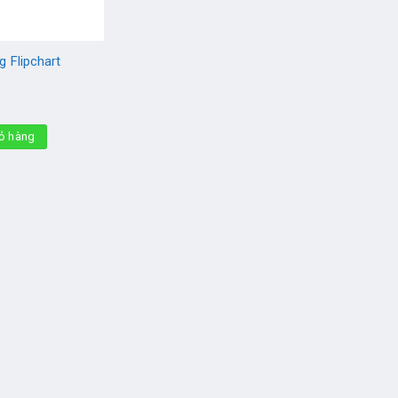
 Flipchart
ỏ hàng