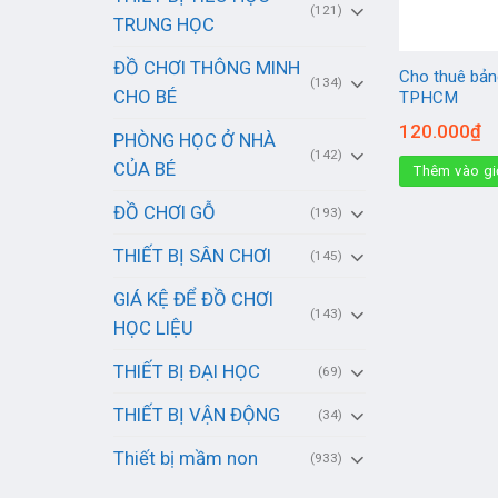
(121)
TRUNG HỌC
ĐỒ CHƠI THÔNG MINH
Cho thuê bảng
(134)
CHO BÉ
TPHCM
120.000
₫
PHÒNG HỌC Ở NHÀ
(142)
CỦA BÉ
Thêm vào gi
ĐỒ CHƠI GỖ
(193)
THIẾT BỊ SÂN CHƠI
(145)
GIÁ KỆ ĐỂ ĐỒ CHƠI
(143)
HỌC LIỆU
THIẾT BỊ ĐẠI HỌC
(69)
THIẾT BỊ VẬN ĐỘNG
(34)
Thiết bị mầm non
(933)