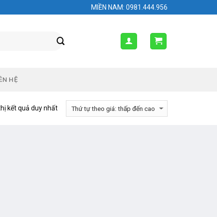
MIỀN NAM: 0981.444.956
ÊN HỆ
thị kết quả duy nhất