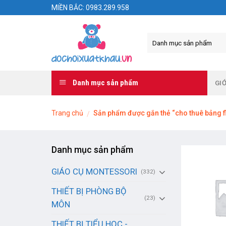
Skip
MIỀN BẮC: 0983.289.958
to
content
Danh mục sản phẩm
GIỚ
Trang chủ
Sản phẩm được gắn thẻ “cho thuê bảng f
/
Danh mục sản phẩm
GIÁO CỤ MONTESSORI
(332)
THIẾT BỊ PHÒNG BỘ
(23)
MÔN
THIẾT BỊ TIỂU HỌC -