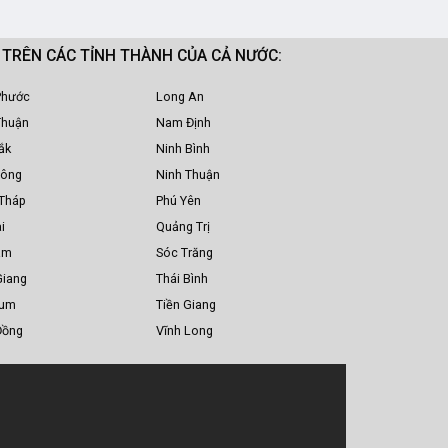
M TRÊN CÁC TỈNH THÀNH CỦA CẢ NƯỚC:
Phước
Long An
Thuận
Nam Định
ắk
Ninh Bình
Nông
Ninh Thuận
Tháp
Phú Yên
i
Quảng Trị
am
Sóc Trăng
Giang
Thái Bình
Tum
Tiền Giang
Đồng
Vĩnh Long