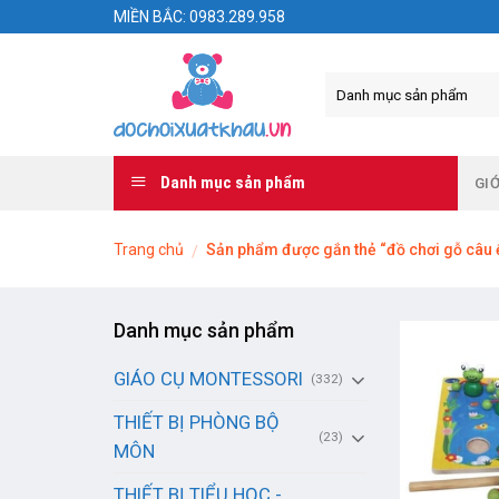
Skip
MIỀN BẮC: 0983.289.958
to
content
Danh mục sản phẩm
GIỚ
Trang chủ
Sản phẩm được gắn thẻ “đồ chơi gỗ câu 
/
Danh mục sản phẩm
GIÁO CỤ MONTESSORI
(332)
THIẾT BỊ PHÒNG BỘ
(23)
MÔN
THIẾT BỊ TIỂU HỌC -