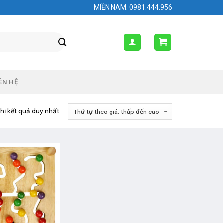
MIỀN NAM: 0981.444.956
ÊN HỆ
thị kết quả duy nhất