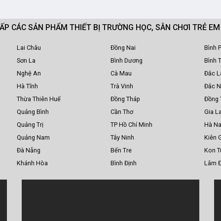
CẤP CÁC SẢN PHẨM THIẾT BỊ TRƯỜNG HỌC, SÂN CHƠI TRẺ E
Lai Châu
Đồng Nai
Bình 
Sơn La
Bình Dương
Bình 
Nghệ An
Cà Mau
Đắc L
Hà Tĩnh
Trà Vinh
Đắc 
Thừa Thiên Huế
Đồng Tháp
Đồng 
Quảng Bình
Cần Thơ
Gia La
Quảng Trị
TP Hồ Chí Minh
Hà N
Quảng Nam
Tây Ninh
Kiên 
Đà Nẵng
Bến Tre
Kon 
Khánh Hòa
Bình Định
Lâm 