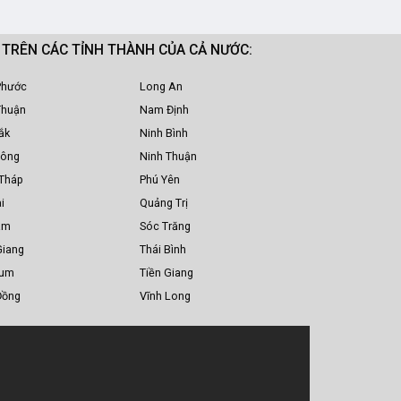
M TRÊN CÁC TỈNH THÀNH CỦA CẢ NƯỚC:
Phước
Long An
Thuận
Nam Định
ắk
Ninh Bình
Nông
Ninh Thuận
Tháp
Phú Yên
i
Quảng Trị
am
Sóc Trăng
Giang
Thái Bình
Tum
Tiền Giang
Đồng
Vĩnh Long