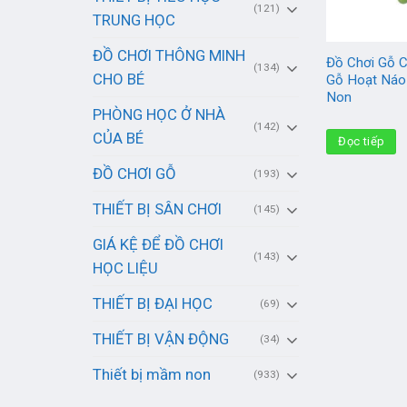
(121)
TRUNG HỌC
ĐỒ CHƠI THÔNG MINH
Đồ Chơi Gỗ C
(134)
CHO BÉ
Gỗ Hoạt Náo
Non
PHÒNG HỌC Ở NHÀ
(142)
CỦA BÉ
Đọc tiếp
ĐỒ CHƠI GỖ
(193)
THIẾT BỊ SÂN CHƠI
(145)
GIÁ KỆ ĐỂ ĐỒ CHƠI
(143)
HỌC LIỆU
THIẾT BỊ ĐẠI HỌC
(69)
THIẾT BỊ VẬN ĐỘNG
(34)
Thiết bị mầm non
(933)