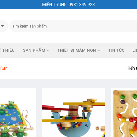
MIỀN TRUNG: 0981.349.928
I THIỆU
SẢN PHẨM
THIẾT BỊ MẦM NON
TIN TỨC
LI
Hiển 
ếch”