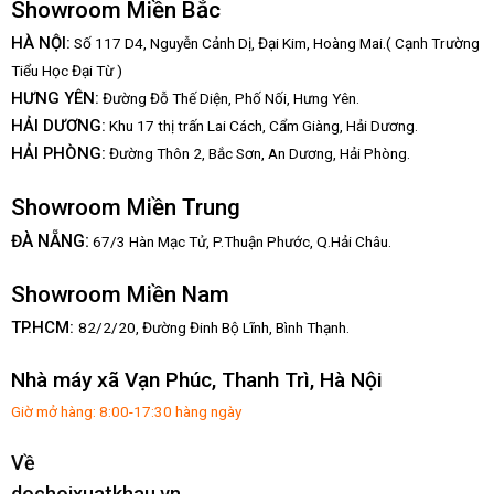
Showroom Miền Bắc
HÀ NỘI:
Số 117 D4, Nguyễn Cảnh Dị, Đại Kim, Hoàng Mai.( Cạnh Trường
Tiểu Học Đại Từ )
HƯNG YÊN:
Đường Đỗ Thế Diện, Phố Nối, Hưng Yên.
HẢI DƯƠNG:
Khu 17 thị trấn Lai Cách, Cẩm Giàng, Hải Dương.
HẢI PHÒNG:
Đường Thôn 2, Bắc Sơn, An Dương, Hải Phòng.
Showroom Miền Trung
:
ĐÀ NẴNG
67/3 Hàn Mạc Tử, P.Thuận Phước, Q.Hải Châu.
Showroom Miền Nam
TP.HCM:
82/2/20, Đường Đinh Bộ Lĩnh,
Bình Thạnh.
Nhà máy xã Vạn Phúc, Thanh Trì, Hà Nội
Giờ mở hàng: 8:00-17:30 hàng ngày
Về
dochoixuatkhau.vn