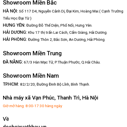
Showroom Miền Bắc
HÀ NỘI:
Số 117 D4, Nguyễn Cảnh Dị, Đại Kim, Hoàng Mai.( Cạnh Trường
Tiểu Học Đại Từ )
HƯNG YÊN:
Đường Đỗ Thế Diện, Phố Nối, Hưng Yên.
HẢI DƯƠNG:
Khu 17 thị trấn Lai Cách, Cẩm Giàng, Hải Dương.
HẢI PHÒNG:
Đường Thôn 2, Bắc Sơn, An Dương, Hải Phòng.
Showroom Miền Trung
:
ĐÀ NẴNG
67/3 Hàn Mạc Tử, P.Thuận Phước, Q.Hải Châu.
Showroom Miền Nam
TP.HCM:
82/2/20, Đường Đinh Bộ Lĩnh,
Bình Thạnh.
Nhà máy xã Vạn Phúc, Thanh Trì, Hà Nội
Giờ mở hàng: 8:00-17:30 hàng ngày
Về
dochoixuatkhau.vn