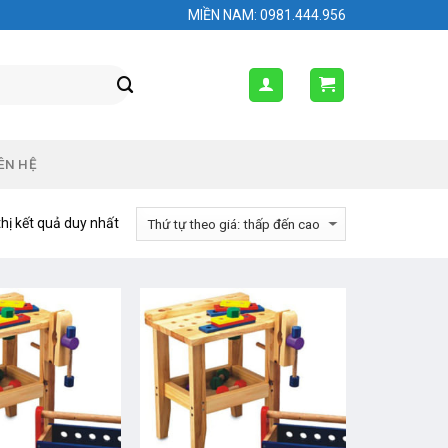
MIỀN NAM: 0981.444.956
ÊN HỆ
thị kết quả duy nhất