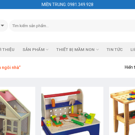
MIỀN TRUNG: 0981.349.928
I THIỆU
SẢN PHẨM
THIẾT BỊ MẦM NON
TIN TỨC
LI
Hiển 
 ngôi nhà”