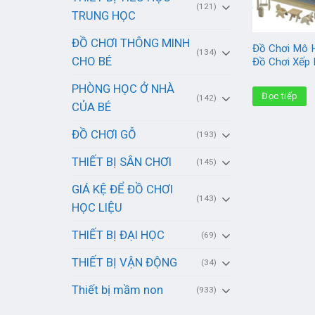
(121)
TRUNG HỌC
ĐỒ CHƠI THÔNG MINH
Đồ Chơi Mô H
(134)
CHO BÉ
Đồ Chơi Xếp 
PHÒNG HỌC Ở NHÀ
Đọc tiếp
(142)
CỦA BÉ
ĐỒ CHƠI GỖ
(193)
THIẾT BỊ SÂN CHƠI
(145)
GIÁ KỆ ĐỂ ĐỒ CHƠI
(143)
HỌC LIỆU
THIẾT BỊ ĐẠI HỌC
(69)
THIẾT BỊ VẬN ĐỘNG
(34)
Thiết bị mầm non
(933)