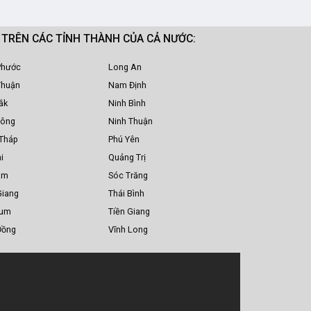
M TRÊN CÁC TỈNH THÀNH CỦA CẢ NƯỚC:
Phước
Long An
Thuận
Nam Định
ắk
Ninh Bình
Nông
Ninh Thuận
Tháp
Phú Yên
i
Quảng Trị
am
Sóc Trăng
Giang
Thái Bình
Tum
Tiền Giang
Đồng
Vĩnh Long