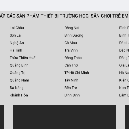
CẤP CÁC SẢN PHẨM THIẾT BỊ TRƯỜNG HỌC, SÂN CHƠI TRẺ E
Lai Châu
Đồng Nai
Bình 
Sơn La
Bình Dương
Bình 
Nghệ An
Cà Mau
Đắc L
Hà Tĩnh
Trà Vinh
Đắc 
Thừa Thiên Huế
Đồng Tháp
Đồng 
Quảng Bình
Cần Thơ
Gia La
Quảng Trị
TP Hồ Chí Minh
Hà N
Quảng Nam
Tây Ninh
Kiên 
Đà Nẵng
Bến Tre
Kon 
Khánh Hòa
Bình Định
Lâm 