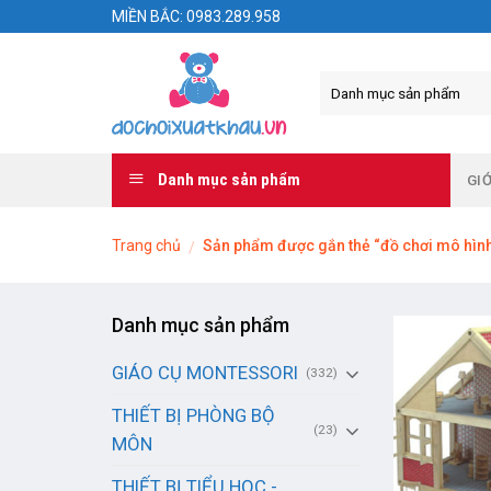
Skip
MIỀN BẮC: 0983.289.958
to
content
Danh mục sản phẩm
GIỚ
Trang chủ
Sản phẩm được gắn thẻ “đồ chơi mô hình
/
Danh mục sản phẩm
GIÁO CỤ MONTESSORI
(332)
THIẾT BỊ PHÒNG BỘ
(23)
MÔN
THIẾT BỊ TIỂU HỌC -