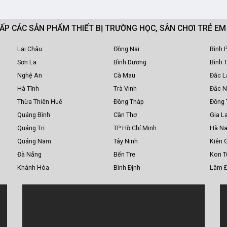
CẤP CÁC SẢN PHẨM THIẾT BỊ TRƯỜNG HỌC, SÂN CHƠI TRẺ E
Lai Châu
Đồng Nai
Bình 
Sơn La
Bình Dương
Bình 
Nghệ An
Cà Mau
Đắc L
Hà Tĩnh
Trà Vinh
Đắc 
Thừa Thiên Huế
Đồng Tháp
Đồng 
Quảng Bình
Cần Thơ
Gia La
Quảng Trị
TP Hồ Chí Minh
Hà N
Quảng Nam
Tây Ninh
Kiên 
Đà Nẵng
Bến Tre
Kon 
Khánh Hòa
Bình Định
Lâm 