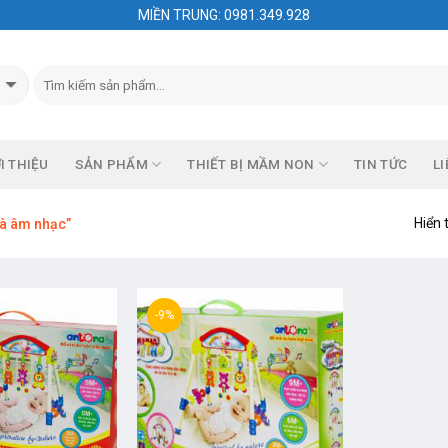
MIỀN TRUNG: 0981.349.928
I THIỆU
SẢN PHẨM
THIẾT BỊ MẦM NON
TIN TỨC
LI
Hiển 
hà âm nhạc”
-9%