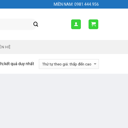
MIỀN NAM: 0981.444.956
ÊN HỆ
thị kết quả duy nhất