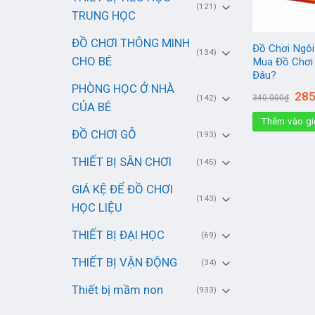
(121)
TRUNG HỌC
ĐỒ CHƠI THÔNG MINH
Đồ Chơi Ngôi
(134)
CHO BÉ
Mua Đồ Chơi 
Đâu?
PHÒNG HỌC Ở NHÀ
Giá
285
(142)
340.000
₫
gốc
CỦA BÉ
là:
Thêm vào gi
340.
ĐỒ CHƠI GỖ
(193)
THIẾT BỊ SÂN CHƠI
(145)
GIÁ KỆ ĐỂ ĐỒ CHƠI
(143)
HỌC LIỆU
THIẾT BỊ ĐẠI HỌC
(69)
THIẾT BỊ VẬN ĐỘNG
(34)
Thiết bị mầm non
(933)