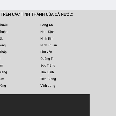
M TRÊN CÁC TỈNH THÀNH CỦA CẢ NƯỚC:
Phước
Long An
Thuận
Nam Định
ắk
Ninh Bình
Nông
Ninh Thuận
Tháp
Phú Yên
i
Quảng Trị
am
Sóc Trăng
Giang
Thái Bình
Tum
Tiền Giang
Đồng
Vĩnh Long