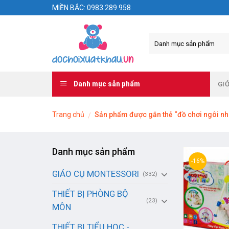
Skip
MIỀN BẮC: 0983.289.958
to
content
Danh mục sản phẩm
GIỚ
Trang chủ
Sản phẩm được gắn thẻ “đồ chơi ngôi n
/
Danh mục sản phẩm
-16%
GIÁO CỤ MONTESSORI
(332)
THIẾT BỊ PHÒNG BỘ
(23)
MÔN
THIẾT BỊ TIỂU HỌC -