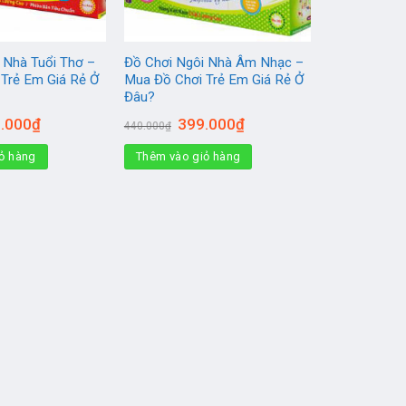
 Nhà Tuổi Thơ –
Đồ Chơi Ngôi Nhà Âm Nhạc –
Trẻ Em Giá Rẻ Ở
Mua Đồ Chơi Trẻ Em Giá Rẻ Ở
Đâu?
Giá
Giá
Giá
.000
₫
399.000
₫
440.000
₫
hiện
gốc
hiện
tại
là:
tại
ỏ hàng
Thêm vào giỏ hàng
000₫.
là:
440.000₫.
là:
285.000₫.
399.000₫.