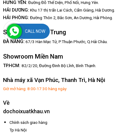
HƯNG YÊN:
Đường Đỗ Thế Diện, Phố Nối, Hưng Yên.
HẢI DƯƠNG:
Khu 17 thị trấn Lai Cách, Cẩm Giàng, Hải Dương.
HẢI PHÒNG:
Đường Thôn 2, Bắc Sơn, An Dương, Hải Phòng.
Showroom Miền Trung
CALL NOW
:
ĐÀ NẴNG
67/3 Hàn Mạc Tử, P.Thuận Phước, Q.Hải Châu.
Showroom Miền Nam
TP.HCM:
82/2/20, Đường Đinh Bộ Lĩnh,
Bình Thạnh.
Nhà máy xã Vạn Phúc, Thanh Trì, Hà Nội
Giờ mở hàng: 8:00-17:30 hàng ngày
Về
dochoixuatkhau.vn
Chính sách giao hàng
Tp Hà Nội