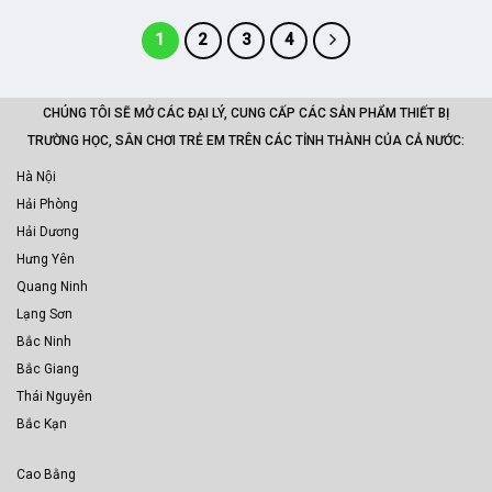
1
2
3
4
CHÚNG TÔI SẼ MỞ CÁC ĐẠI LÝ, CUNG CẤP CÁC SẢN PHẨM THIẾT BỊ
TRƯỜNG HỌC, SÂN CHƠI TRẺ EM TRÊN CÁC TỈNH THÀNH CỦA CẢ NƯỚC:
Hà Nội
Hải Phòng
Hải Dương
Hưng Yên
Quang Ninh
Lạng Sơn
Bắc Ninh
Bắc Giang
Thái Nguyên
Bắc Kạn
Cao Bằng