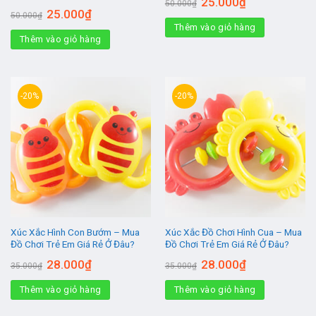
Giá
Giá
25.000
₫
50.000
₫
gốc
hiện
Giá
Giá
25.000
₫
50.000
₫
là:
tại
gốc
hiện
Thêm vào giỏ hàng
50.000₫.
là:
là:
tại
25.000₫.
Thêm vào giỏ hàng
50.000₫.
là:
25.000₫.
-20%
-20%
Xúc Xắc Hình Con Bướm – Mua
Xúc Xắc Đồ Chơi Hình Cua – Mua
Đồ Chơi Trẻ Em Giá Rẻ Ở Đâu?
Đồ Chơi Trẻ Em Giá Rẻ Ở Đâu?
Giá
Giá
Giá
Giá
28.000
₫
28.000
₫
35.000
₫
35.000
₫
gốc
hiện
gốc
hiện
là:
tại
là:
tại
Thêm vào giỏ hàng
35.000₫.
là:
Thêm vào giỏ hàng
35.000₫.
là:
28.000₫.
28.000₫.