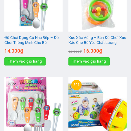
Đồ Chơi Dụng Cụ Nhà Bếp – Đồ
Xúc Xắc Vòng – Bán Đồ Chơi Xúc
Chơi Thông Minh Cho Bé
Xắc Cho Bé Yêu Chất Lượng
Giá
Giá
14.000
₫
16.000
₫
20.000
₫
gốc
hiện
là:
tại
Thêm vào giỏ hàng
Thêm vào giỏ hàng
20.000₫.
là:
16.000₫.
-50%