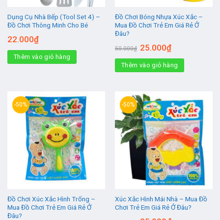
Dụng Cụ Nhà Bếp (Tool Set 4) –
Đồ Chơi Bóng Nhựa Xúc Xắc –
Đồ Chơi Thông Minh Cho Bé
Mua Đồ Chơi Trẻ Em Giá Rẻ Ở
Đâu?
22.000
₫
Giá
Giá
25.000
₫
50.000
₫
gốc
hiện
Thêm vào giỏ hàng
là:
tại
Thêm vào giỏ hàng
50.000₫.
là:
25.000₫.
-50%
-50%
Đồ Chơi Xúc Xắc Hình Trống –
Xúc Xắc Hình Mái Nhà – Mua Đồ
Mua Đồ Chơi Trẻ Em Giá Rẻ Ở
Chơi Trẻ Em Giá Rẻ Ở Đâu?
Đâu?