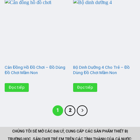
Cân Đồng Hồ Đồ Chơi – Đồ Dùng
Bộ Dinh Dưỡng 4 Cho Trẻ – Đồ
Đồ Chơi Mầm Non
Dùng Đồ Chơi Mầm Non
Đọc tiếp
Đọc tiếp
1
2
CHÚNG TÔI SẼ MỞ CÁC ĐẠI LÝ, CUNG CẤP CÁC SẢN PHẨM THIẾT BỊ
TRƯỜNG HỌC, SÂN CHƠI TRẺ EM TRÊN CÁC TỈNH THÀNH CỦA CẢ NƯỚC: