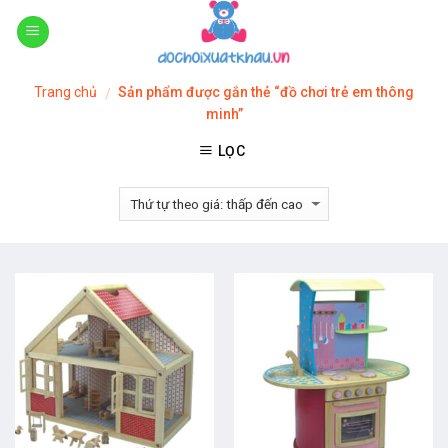
Skip
to
content
Trang chủ
Sản phẩm được gắn thẻ “đồ chơi trẻ em thông
/
minh”
LỌC