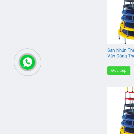
Sàn Nhún Th
Vận Động Th
Đọc tiếp