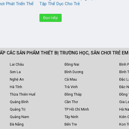
ơi Phát Triển Thể
Tập Thể Dục Cho Trẻ
Đọc tiếp
CẤP CÁC SẢN PHẨM THIẾT BỊ TRƯỜNG HỌC, SÂN CHƠI TRẺ E
Lai Châu
Đồng Nai
Bình 
Sơn La
Bình Dương
Bình 
Nghệ An
Cà Mau
Đắc L
Hà Tĩnh
Trà Vinh
Đắc 
Thừa Thiên Huế
Đồng Tháp
Đồng 
Quảng Bình
Cần Thơ
Gia La
Quảng Trị
TP Hồ Chí Minh
Hà N
Quảng Nam
Tây Ninh
Kiên 
Đà Nẵng
Bến Tre
Kon 