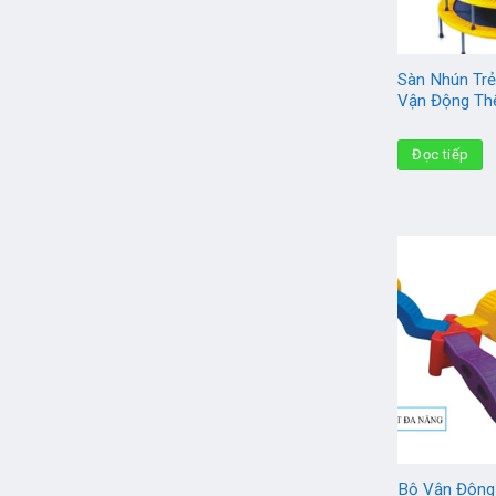
Sàn Nhún Trẻ
Vận Động Th
Đọc tiếp
Bộ Vận Động