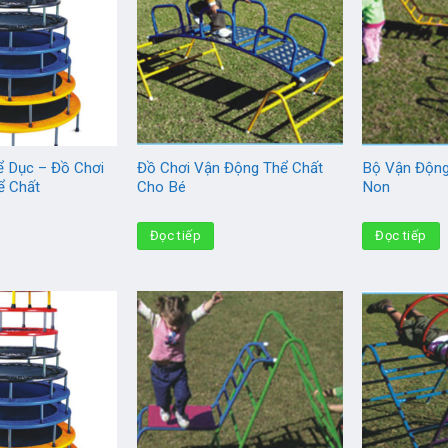
ể Dục – Đồ Chơi
Đồ Chơi Vận Động Thể Chất
Bộ Vận Độn
ể Chất
Cho Bé
Non
Đọc tiếp
Đọc tiếp