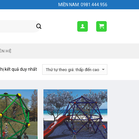
MIỀN NAM: 0981.444.956
ÊN HỆ
thị kết quả duy nhất