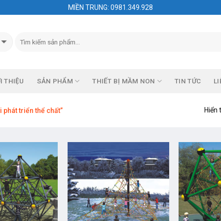
MIỀN TRUNG: 0981.349.928
I THIỆU
SẢN PHẨM
THIẾT BỊ MẦM NON
TIN TỨC
LI
Hiển 
phát triển thể chất”