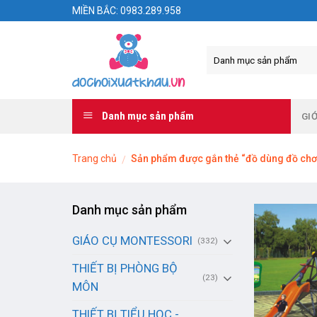
Skip
MIỀN BẮC: 0983.289.958
to
content
Danh mục sản phẩm
GIỚ
Trang chủ
Sản phẩm được gắn thẻ “đồ dùng đồ chơi 
/
Danh mục sản phẩm
GIÁO CỤ MONTESSORI
(332)
THIẾT BỊ PHÒNG BỘ
(23)
MÔN
THIẾT BỊ TIỂU HỌC -