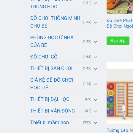
(121)
TRUNG HỌC
ĐỒ CHƠI THÔNG MINH
Đồ chơi Phát
(134)
CHO BÉ
Đồ Chơi Ngoà
PHÒNG HỌC Ở NHÀ
Đọc tiếp
(142)
CỦA BÉ
ĐỒ CHƠI GỖ
(193)
THIẾT BỊ SÂN CHƠI
(145)
GIÁ KỆ ĐỂ ĐỒ CHƠI
(143)
HỌC LIỆU
THIẾT BỊ ĐẠI HỌC
(69)
THIẾT BỊ VẬN ĐỘNG
(34)
Thiết bị mầm non
(933)
Tường Leo N