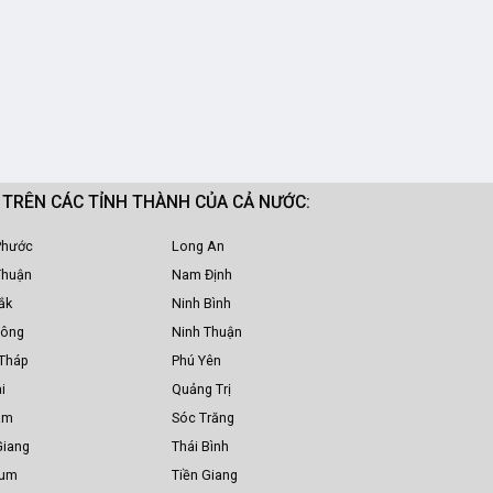
M TRÊN CÁC TỈNH THÀNH CỦA CẢ NƯỚC:
Phước
Long An
Thuận
Nam Định
ắk
Ninh Bình
Nông
Ninh Thuận
Tháp
Phú Yên
i
Quảng Trị
am
Sóc Trăng
Giang
Thái Bình
Tum
Tiền Giang