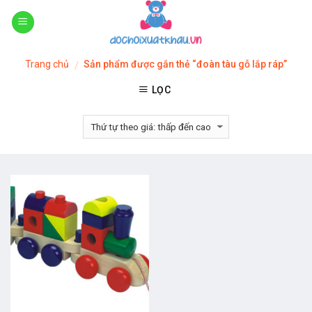
Skip
to
content
Trang chủ
Sản phẩm được gắn thẻ “đoàn tàu gỗ lắp ráp”
/
LỌC