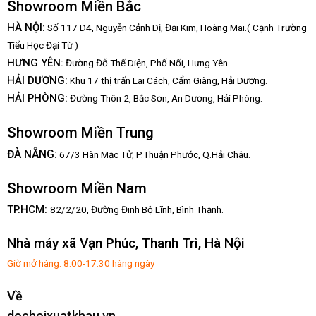
Showroom Miền Bắc
HÀ NỘI:
Số 117 D4, Nguyễn Cảnh Dị, Đại Kim, Hoàng Mai.( Cạnh Trường
Tiểu Học Đại Từ )
HƯNG YÊN:
Đường Đỗ Thế Diện, Phố Nối, Hưng Yên.
HẢI DƯƠNG:
Khu 17 thị trấn Lai Cách, Cẩm Giàng, Hải Dương.
HẢI PHÒNG:
Đường Thôn 2, Bắc Sơn, An Dương, Hải Phòng.
Showroom Miền Trung
:
ĐÀ NẴNG
67/3 Hàn Mạc Tử, P.Thuận Phước, Q.Hải Châu.
Showroom Miền Nam
TP.HCM:
82/2/20, Đường Đinh Bộ Lĩnh,
Bình Thạnh.
Nhà máy xã Vạn Phúc, Thanh Trì, Hà Nội
Giờ mở hàng: 8:00-17:30 hàng ngày
Về
dochoixuatkhau.vn