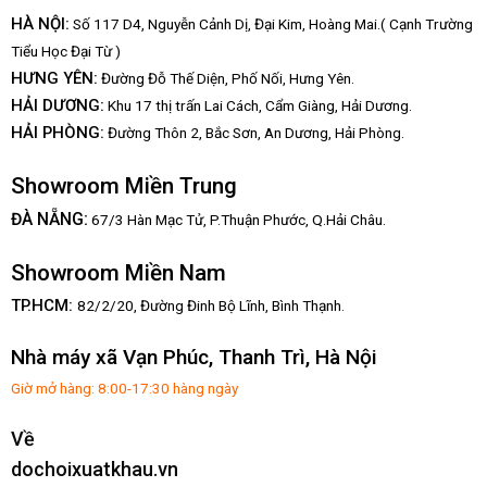
HÀ NỘI:
Số 117 D4, Nguyễn Cảnh Dị, Đại Kim, Hoàng Mai.( Cạnh Trường
Tiểu Học Đại Từ )
HƯNG YÊN:
Đường Đỗ Thế Diện, Phố Nối, Hưng Yên.
HẢI DƯƠNG:
Khu 17 thị trấn Lai Cách, Cẩm Giàng, Hải Dương.
HẢI PHÒNG:
Đường Thôn 2, Bắc Sơn, An Dương, Hải Phòng.
Showroom Miền Trung
:
ĐÀ NẴNG
67/3 Hàn Mạc Tử, P.Thuận Phước, Q.Hải Châu.
Showroom Miền Nam
TP.HCM:
82/2/20, Đường Đinh Bộ Lĩnh,
Bình Thạnh.
Nhà máy xã Vạn Phúc, Thanh Trì, Hà Nội
Giờ mở hàng: 8:00-17:30 hàng ngày
Về
dochoixuatkhau.vn