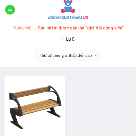
Skip
to
content
Trang chủ
Sản phẩm được gắn thẻ “ghế dài công viên”
/
LỌC