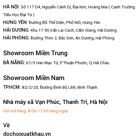
HÀ NỘI:
Số 117 D4, Nguyễn Cảnh Dị, Đại Kim, Hoàng Mai.( Cạnh Trường
Tiểu Học Đại Từ )
HƯNG YÊN:
Đường Đỗ Thế Diện, Phố Nối, Hưng Yên.
HẢI DƯƠNG:
Khu 17 thị trấn Lai Cách, Cẩm Giàng, Hải Dương.
HẢI PHÒNG:
Đường Thôn 2, Bắc Sơn, An Dương, Hải Phòng.
Showroom Miền Trung
:
ĐÀ NẴNG
67/3 Hàn Mạc Tử, P.Thuận Phước, Q.Hải Châu.
Showroom Miền Nam
TP.HCM:
82/2/20, Đường Đinh Bộ Lĩnh,
Bình Thạnh.
Nhà máy xã Vạn Phúc, Thanh Trì, Hà Nội
Giờ mở hàng: 8:00-17:30 hàng ngày
Về
dochoixuatkhau.vn