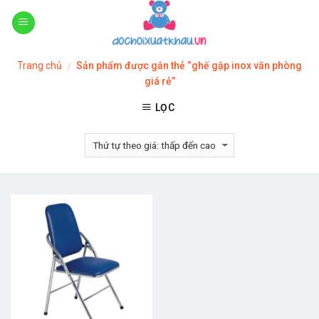
Skip
to
content
Trang chủ
Sản phẩm được gắn thẻ “ghế gập inox văn phòng
/
giá rẻ”
LỌC