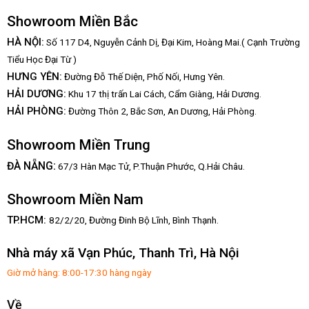
Showroom Miền Bắc
HÀ NỘI:
Số 117 D4, Nguyễn Cảnh Dị, Đại Kim, Hoàng Mai.( Cạnh Trường
Tiểu Học Đại Từ )
HƯNG YÊN:
Đường Đỗ Thế Diện, Phố Nối, Hưng Yên.
HẢI DƯƠNG:
Khu 17 thị trấn Lai Cách, Cẩm Giàng, Hải Dương.
HẢI PHÒNG:
Đường Thôn 2, Bắc Sơn, An Dương, Hải Phòng.
Showroom Miền Trung
:
ĐÀ NẴNG
67/3 Hàn Mạc Tử, P.Thuận Phước, Q.Hải Châu.
Showroom Miền Nam
TP.HCM:
82/2/20, Đường Đinh Bộ Lĩnh,
Bình Thạnh.
Nhà máy xã Vạn Phúc, Thanh Trì, Hà Nội
Giờ mở hàng: 8:00-17:30 hàng ngày
Về