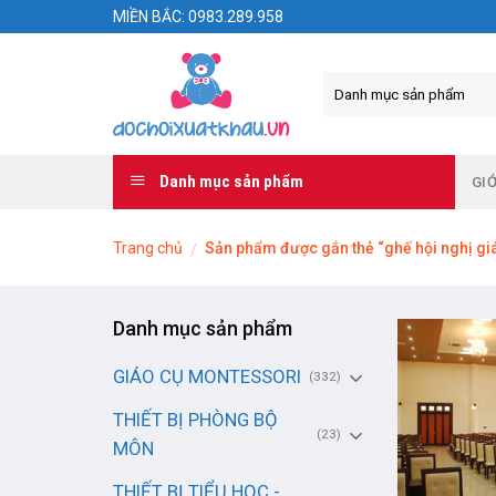
Skip
MIỀN BẮC: 0983.289.958
to
content
Danh mục sản phẩm
GIỚ
Trang chủ
Sản phẩm được gắn thẻ “ghế hội nghị giá
/
Danh mục sản phẩm
GIÁO CỤ MONTESSORI
(332)
THIẾT BỊ PHÒNG BỘ
(23)
MÔN
THIẾT BỊ TIỂU HỌC -