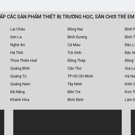
CẤP CÁC SẢN PHẨM THIẾT BỊ TRƯỜNG HỌC, SÂN CHƠI TRẺ E
Lai Châu
Đồng Nai
Bình 
Sơn La
Bình Dương
Bình 
Nghệ An
Cà Mau
Đắc L
Hà Tĩnh
Trà Vinh
Đắc 
Thừa Thiên Huế
Đồng Tháp
Đồng 
Quảng Bình
Cần Thơ
Gia La
Quảng Trị
TP Hồ Chí Minh
Hà N
Quảng Nam
Tây Ninh
Kiên 
Đà Nẵng
Bến Tre
Kon 
Khánh Hòa
Bình Định
Lâm 