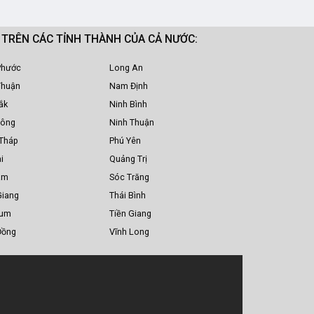
M TRÊN CÁC TỈNH THÀNH CỦA CẢ NƯỚC:
Phước
Long An
Thuận
Nam Định
ắk
Ninh Bình
Nông
Ninh Thuận
Tháp
Phú Yên
i
Quảng Trị
am
Sóc Trăng
Giang
Thái Bình
Tum
Tiền Giang
Đồng
Vĩnh Long