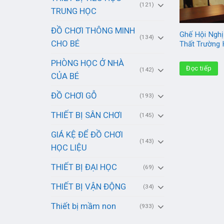
(121)
TRUNG HỌC
ĐỒ CHƠI THÔNG MINH
Ghế Hội Nghị
(134)
CHO BÉ
Thất Trường
PHÒNG HỌC Ở NHÀ
Đọc tiếp
(142)
CỦA BÉ
ĐỒ CHƠI GỖ
(193)
THIẾT BỊ SÂN CHƠI
(145)
GIÁ KỆ ĐỂ ĐỒ CHƠI
(143)
HỌC LIỆU
THIẾT BỊ ĐẠI HỌC
(69)
THIẾT BỊ VẬN ĐỘNG
(34)
Thiết bị mầm non
(933)