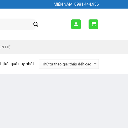
MIỀN NAM: 0981.444.956
ÊN HỆ
thị kết quả duy nhất