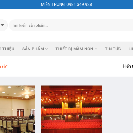
MIỀN TRUNG: 0981.349.928
I THIỆU
SẢN PHẨM
THIẾT BỊ MẦM NON
TIN TỨC
LI
Hiển 
 rẻ”