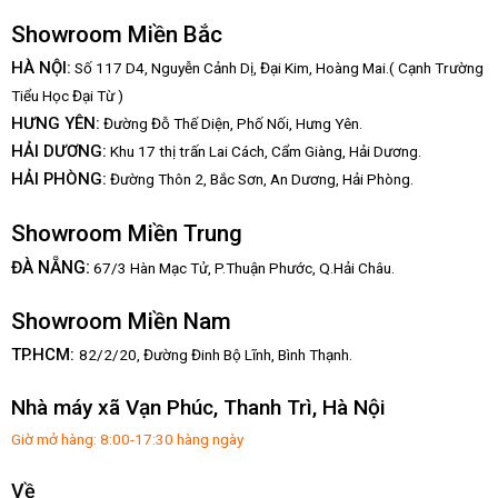
Showroom Miền Bắc
HÀ NỘI:
Số 117 D4, Nguyễn Cảnh Dị, Đại Kim, Hoàng Mai.( Cạnh Trường
Tiểu Học Đại Từ )
HƯNG YÊN:
Đường Đỗ Thế Diện, Phố Nối, Hưng Yên.
HẢI DƯƠNG:
Khu 17 thị trấn Lai Cách, Cẩm Giàng, Hải Dương.
HẢI PHÒNG:
Đường Thôn 2, Bắc Sơn, An Dương, Hải Phòng.
Showroom Miền Trung
:
ĐÀ NẴNG
67/3 Hàn Mạc Tử, P.Thuận Phước, Q.Hải Châu.
Showroom Miền Nam
TP.HCM:
82/2/20, Đường Đinh Bộ Lĩnh,
Bình Thạnh.
Nhà máy xã Vạn Phúc, Thanh Trì, Hà Nội
Giờ mở hàng: 8:00-17:30 hàng ngày
Về