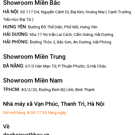
Showroom Miền Bắc
HÀ NỘI:
Số 117 D4, Nguyễn Cảnh Dị, Đại Kim, Hoàng Mai.( Cạnh Trường
Tiểu Học Đại Từ )
HƯNG YÊN:
Đường Đỗ Thế Diện, Phố Nối, Hưng Yên.
HẢI DƯƠNG:
Khu 17 thị trấn Lai Cách, Cẩm Giàng, Hải Dương.
HẢI PHÒNG:
Đường Thôn 2, Bắc Sơn, An Dương, Hải Phòng.
Showroom Miền Trung
:
ĐÀ NẴNG
67/3 Hàn Mạc Tử, P.Thuận Phước, Q.Hải Châu.
Showroom Miền Nam
TP.HCM:
82/2/20, Đường Đinh Bộ Lĩnh,
Bình Thạnh.
Nhà máy xã Vạn Phúc, Thanh Trì, Hà Nội
Giờ mở hàng: 8:00-17:30 hàng ngày
Về
dochoixuatkhau.vn