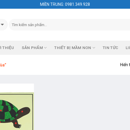
MIỀN TRUNG: 0981.349.928
I THIỆU
SẢN PHẨM
THIẾT BỊ MẦM NON
TIN TỨC
LI
Hiển 
rùa”