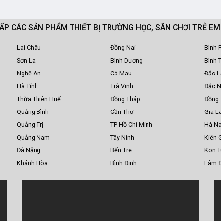
CẤP CÁC SẢN PHẨM THIẾT BỊ TRƯỜNG HỌC, SÂN CHƠI TRẺ E
Lai Châu
Đồng Nai
Bình 
Sơn La
Bình Dương
Bình 
Nghệ An
Cà Mau
Đắc L
Hà Tĩnh
Trà Vinh
Đắc 
Thừa Thiên Huế
Đồng Tháp
Đồng 
Quảng Bình
Cần Thơ
Gia La
Quảng Trị
TP Hồ Chí Minh
Hà N
Quảng Nam
Tây Ninh
Kiên 
Đà Nẵng
Bến Tre
Kon 
Khánh Hòa
Bình Định
Lâm 