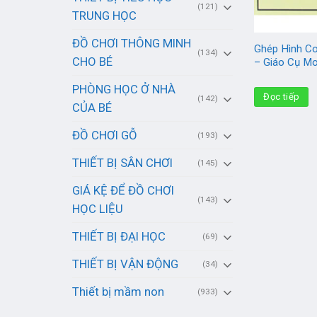
(121)
TRUNG HỌC
ĐỒ CHƠI THÔNG MINH
Ghép Hình C
(134)
CHO BÉ
– Giáo Cụ Mo
PHÒNG HỌC Ở NHÀ
Đọc tiếp
(142)
CỦA BÉ
ĐỒ CHƠI GỖ
(193)
THIẾT BỊ SÂN CHƠI
(145)
GIÁ KỆ ĐỂ ĐỒ CHƠI
(143)
HỌC LIỆU
THIẾT BỊ ĐẠI HỌC
(69)
THIẾT BỊ VẬN ĐỘNG
(34)
Thiết bị mầm non
(933)