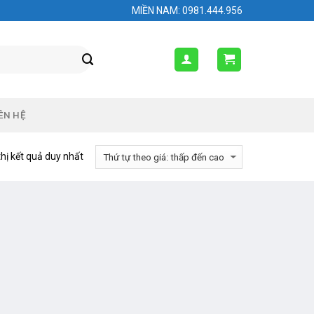
MIỀN NAM: 0981.444.956
ÊN HỆ
thị kết quả duy nhất