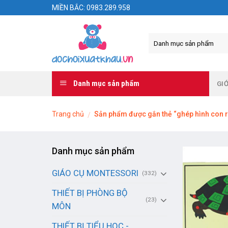
Skip
MIỀN BẮC: 0983.289.958
to
content
Danh mục sản phẩm
GIỚ
Trang chủ
Sản phẩm được gắn thẻ “ghép hình con 
/
Danh mục sản phẩm
GIÁO CỤ MONTESSORI
(332)
THIẾT BỊ PHÒNG BỘ
(23)
MÔN
THIẾT BỊ TIỂU HỌC -