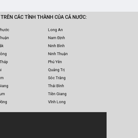
M TRÊN CÁC TỈNH THÀNH CỦA CẢ NƯỚC:
Phước
Long An
Thuận
Nam Định
ắk
Ninh Bình
Nông
Ninh Thuận
Tháp
Phú Yên
i
Quảng Trị
am
Sóc Trăng
Giang
Thái Bình
Tum
Tiền Giang
Đồng
Vĩnh Long