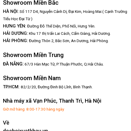
Showroom Miền Bắc
HÀ NỘI:
Số 117 D4, Nguyễn Cảnh Dị, Đại Kim, Hoàng Mai.( Cạnh Trường
Tiểu Học Đại Từ )
HƯNG YÊN:
Đường Đỗ Thế Diện, Phố Nối, Hưng Yên.
HẢI DƯƠNG:
Khu 17 thị trấn Lai Cách, Cẩm Giàng, Hải Dương.
HẢI PHÒNG:
Đường Thôn 2, Bắc Sơn, An Dương, Hải Phòng.
Showroom Miền Trung
:
ĐÀ NẴNG
67/3 Hàn Mạc Tử, P.Thuận Phước, Q.Hải Châu.
Showroom Miền Nam
TP.HCM:
82/2/20, Đường Đinh Bộ Lĩnh,
Bình Thạnh.
Nhà máy xã Vạn Phúc, Thanh Trì, Hà Nội
Giờ mở hàng: 8:00-17:30 hàng ngày
Về
dochoixuatkhau.vn